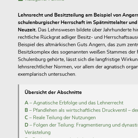
Lehnsrecht und Besitzteilung am Beispiel von Angern
schulenburgischer Herrschaft im Spätmittelalter und
Neuzeit.
Das Lehnswesen bildete über Jahrhunderte h
rechtliche Rückgrat adliger Besitz- und Herrschaftsa
Beispiel des altmärkischen Guts
Angern
, das zum zent
Besitzkomplex des sogenannten
weißen Stammes
der 
Schulenburg gehörte, lässt sich die langfristige Wirku
lehnsrechtlicher Normen, vor allem der agnatisch organ
exemplarisch untersuchen.
Übersicht der Abschnitte
A
– Agnatische Erbfolge und das Lehnerrecht
B
– Pfandlehen als wirtschaftliches Druckventil – de
C
– Reale Teilung der Nutzungen
D
– Folgen der Teilung: Fragmentierung und dynast
Verästelung