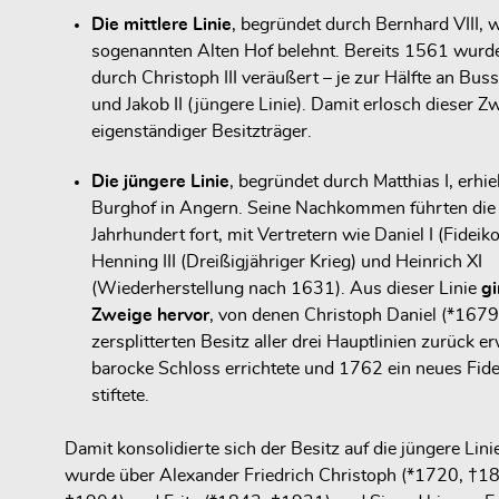
Die mittlere Linie
, begründet durch Bernhard VIII, 
sogenannten Alten Hof belehnt. Bereits 1561 wurde
durch Christoph III veräußert – je zur Hälfte an Busso
und Jakob II (jüngere Linie). Damit erlosch dieser Zw
eigenständiger Besitzträger.
Die jüngere Linie
, begründet durch Matthias I, erhi
Burghof in Angern. Seine Nachkommen führten die L
Jahrhundert fort, mit Vertretern wie Daniel I (Fide
Henning III (Dreißigjähriger Krieg) und Heinrich XI
(Wiederherstellung nach 1631). Aus dieser Linie
gi
Zweige hervor
, von denen Christoph Daniel (*167
zersplitterten Besitz aller drei Hauptlinien zurück e
barocke Schloss errichtete und 1762 ein neues Fi
stiftete.
Damit konsolidierte sich der Besitz auf die jüngere Lini
wurde über Alexander Friedrich Christoph (*1720, †1