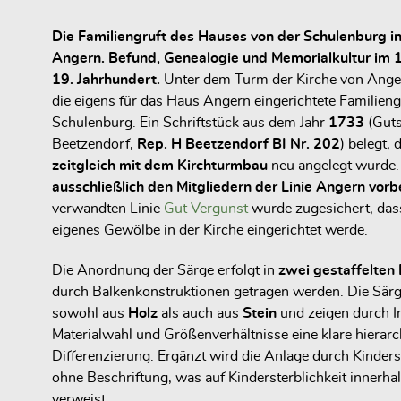
Die Familiengruft des Hauses von der Schulenburg in
Angern.
Befund, Genealogie und Memorialkultur im 1
19. Jahrhundert.
Unter dem Turm der Kirche von Anger
die eigens für das Haus Angern eingerichtete Familieng
Schulenburg. Ein Schriftstück aus dem Jahr
1733
(Guts
Beetzendorf,
Rep. H Beetzendorf BI Nr. 202
) belegt, 
zeitgleich mit dem Kirchturmbau
neu angelegt wurde. 
ausschließlich den Mitgliedern der Linie Angern vorb
verwandten Linie
Gut Vergunst
wurde zugesichert, das
eigenes Gewölbe in der Kirche eingerichtet werde.
Die Anordnung der Särge erfolgt in
zwei gestaffelten
durch Balkenkonstruktionen getragen werden. Die Sär
sowohl aus
Holz
als auch aus
Stein
und zeigen durch In
Materialwahl und Größenverhältnisse eine klare hierar
Differenzierung. Ergänzt wird die Anlage durch Kinders
ohne Beschriftung, was auf Kindersterblichkeit innerhal
verweist.