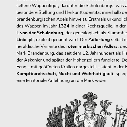
seltene Wappenfigur, darunter die Schulenburgs, was a
besondere Stellung und Herkunftsidentität innerhalb de
brandenburgischen Adels hinweist. Erstmals urkundli
das Wappen im Jahr
1324
in einer Rechtsquelle, in der
I. von der Schulenburg
, der genealogisch als Stammhe
Linie
gilt, explizit genannt wird. Der
Adlerfang
selbst is
heraldische Variante des
roten märkischen Adlers
, de
Mark Brandenburg, das seit dem 12. Jahrhundert als H
der Askanier und später der Hohenzollern fungierte. D
Fang – mit geöffneten Krallen dargestellt – steht in der 
Kampfbereitschaft, Macht und Wehrhaftigkeit
, spieg
eine territoriale Anlehnung an die Mark wider.