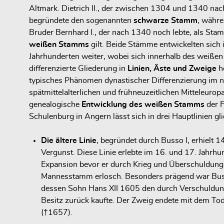
Altmark. Dietrich II., der zwischen 1304 und 1340 nac
begründete den sogenannten
schwarze Stamm
, währe
Bruder Bernhard I., der nach 1340 noch lebte, als Sta
weißen Stamms
gilt. Beide Stämme entwickelten sich 
Jahrhunderten weiter, wobei sich innerhalb des weiße
differenzierte Gliederung in
Linien, Äste und Zweige
h
typisches Phänomen dynastischer Differenzierung im n
spätmittelalterlichen und frühneuzeitlichen Mitteleuropa
genealogische
Entwicklung des weißen Stamms
der F
Schulenburg in Angern lässt sich in drei Hauptlinien gl
Die ältere Linie
, begründet durch Busso I, erhielt 
Vergunst. Diese Linie erlebte im 16. und 17. Jahrhu
Expansion bevor er durch Krieg und Überschuldung
Mannesstamm erlosch. Besonders prägend war Bus
dessen Sohn Hans XII 1605 den durch Verschuldun
Besitz zurück kaufte. Der Zweig endete mit dem To
(†1657).