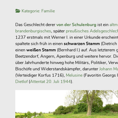
Kategorie:
Familie
Das Geschlecht derer
von der Schulenburg
ist ein
altm
brandenburgisches
, später
preußisches
Adelsgeschlech
1237 erstmals mit Werner I. in einer Urkunde erscheint
spaltete sich früh in einen
schwarzen
Stamm
(Dietrich 
einen
weißen Stamm
(Bernhard I.) auf. Aus letzterem 
Beetzendorf, Angern, Apenburg und weitere hervor. Die 
über Jahrhunderte hinweg hohe Militärs, Politiker, Ver
Bischöfe und Widerstandskämpfer, darunter
Johann Ma
(Verteidiger Korfus 1716),
Melusine
(Favoritin Georgs I
Dietlof
(
Attentat 20. Juli 1944
).