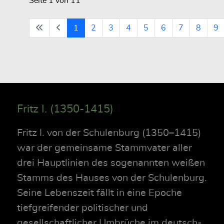
Seite 1 von 11
1
2
3
4
5
6
7
8
9
Fritz I. (1350-1415)
Fritz I. von der Schulenburg (1350–1415)
war der gemeinsame Stammvater aller
drei Hauptlinien des sogenannten weißen
Stamms des Hauses von der Schulenburg.
Seine Lebenszeit fällt in eine Epoche
tiefgreifender politischer und
gesellschaftlicher Umbrüche im deutsch-