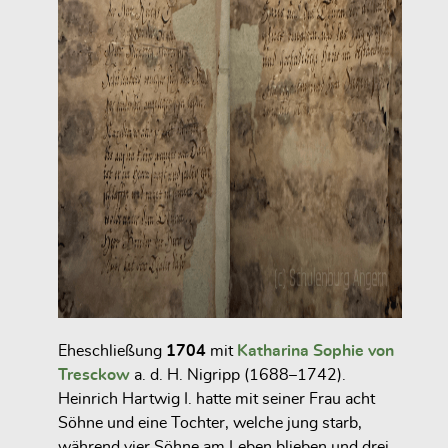
Eheschließung
1704
mit
Katharina Sophie von
Tresckow
a. d. H. Nigripp (1688–1742).
Heinrich Hartwig I. hatte mit seiner Frau acht
Söhne und eine Tochter, welche jung starb,
während vier Söhne am Leben blieben und drei