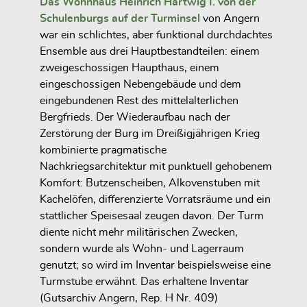
Das Wohnhaus Heinrich Hartwig I. von der
Schulenburgs auf der Turminsel
von Angern
war ein schlichtes, aber funktional durchdachtes
Ensemble aus drei Hauptbestandteilen: einem
zweigeschossigen Haupthaus, einem
eingeschossigen Nebengebäude und dem
eingebundenen Rest des mittelalterlichen
Bergfrieds. Der Wiederaufbau nach der
Zerstörung der Burg im Dreißigjährigen Krieg
kombinierte pragmatische
Nachkriegsarchitektur mit punktuell gehobenem
Komfort: Butzenscheiben, Alkovenstuben mit
Kachelöfen, differenzierte Vorratsräume und ein
stattlicher Speisesaal zeugen davon. Der Turm
diente nicht mehr militärischen Zwecken,
sondern wurde als Wohn- und Lagerraum
genutzt; so wird im Inventar beispielsweise eine
Turmstube erwähnt. Das erhaltene Inventar
(Gutsarchiv Angern, Rep. H Nr. 409)