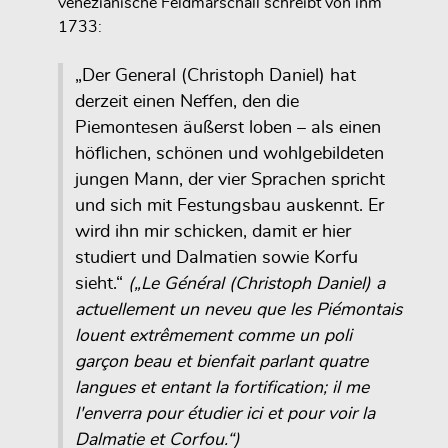
venezianische Feldmarschall schreibt von ihm
1733:
„Der General (Christoph Daniel) hat
derzeit einen Neffen, den die
Piemontesen äußerst loben – als einen
höflichen, schönen und wohlgebildeten
jungen Mann, der vier Sprachen spricht
und sich mit Festungsbau auskennt. Er
wird ihn mir schicken, damit er hier
studiert und Dalmatien sowie Korfu
sieht.“
(„Le Général (Christoph Daniel) a
actuellement un neveu que les Piémontais
louent extrêmement comme un poli
garçon beau et bienfait parlant quatre
langues et entant la fortification; il me
l'enverra pour étudier ici et pour voir la
Dalmatie et Corfou.“)