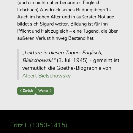
(und ein nicht näher benanntes Englisch-
Lehrbuch) Ausdruck seines Bildungsbegriffs:
Auch im hohen Alter und in äußerster Notlage
bildet sich Sigurd weiter. Bildung ist für ihn
Pflicht und Halt zugleich – eine Tugend, die über
äußeren Verlust hinweg Bestand hat.
„Lektüre in diesen Tagen: Englisch,
Bielschowski.“
(3. Juli 1945) - gemeint ist
vermutlich die Goethe-Biographie von
Albert Bielschowsky
.
Previous article: Friedrich Wilhelm Christoph Daniel (1843-1921)
Next article: Kuno Wilhelm Christoph Daniel (1923-1987)
Zurück
Weiter
Fritz I. (1350-1415)