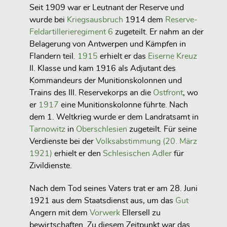
Seit 1909 war er Leutnant der Reserve und
wurde bei
Kriegsausbruch
1914 dem
Reserve-
Feldartillerieregiment 6
zugeteilt. Er nahm an der
Belagerung von Antwerpen und Kämpfen in
Flandern teil.
1915
erhielt er das
Eiserne Kreuz
II. Klasse und kam 1916 als Adjutant des
Kommandeurs der Munitionskolonnen und
Trains des III. Reservekorps an die
Ostfront
, wo
er
1917
eine Munitionskolonne führte. Nach
dem 1. Weltkrieg wurde er dem Landratsamt in
Tarnowitz
in
Oberschlesien
zugeteilt. Für seine
Verdienste bei der
Volksabstimmung (20. März
1921)
erhielt er den
Schlesischen Adler
für
Zivildienste.
Nach dem Tod seines Vaters trat er am 28. Juni
1921 aus dem Staatsdienst aus, um das
Gut
Angern mit dem
Vorwerk
Ellersell zu
bewirtschaften. Zu diesem Zeitpunkt war das