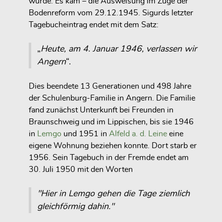
wurde. Es kam – die Ausweisung im Zuge der
Bodenreform vom 29.12.1945. Sigurds letzter
Tagebucheintrag endet mit dem Satz:
„
Heute, am 4. Januar 1946, verlassen wir
Angern
“.
Dies beendete 13 Generationen und 498 Jahre
der Schulenburg-Familie in Angern. Die Familie
fand zunächst Unterkunft bei Freunden in
Braunschweig und im Lippischen, bis sie 1946
in
Lemgo
und 1951 in
Alfeld a. d. Leine
eine
eigene Wohnung beziehen konnte. Dort starb er
1956. Sein Tagebuch in der Fremde endet am
30. Juli 1950 mit den Worten
"Hier in Lemgo gehen die Tage ziemlich
gleichför­mig dahin."