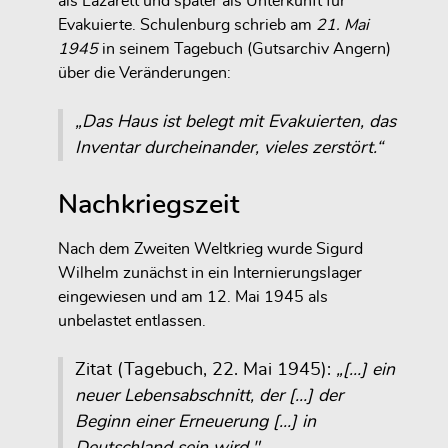
als Lazarett und später als Unterkunft für
Evakuierte. Schulenburg schrieb am
21. Mai
1945
in seinem Tagebuch (Gutsarchiv Angern)
über die Veränderungen:
„Das Haus ist belegt mit Evakuierten, das
Inventar durcheinander, vieles zerstört.“
Nachkriegszeit
Nach dem Zweiten Weltkrieg wurde Sigurd
Wilhelm zunächst in ein Internierungslager
eingewiesen und am 12. Mai 1945 als
unbelastet entlassen.
Zitat (Tagebuch, 22. Mai 1945):
„[…] ein
neuer Lebensabschnitt, der […] der
Beginn einer Erneuerung […] in
Deutschland sein wird."