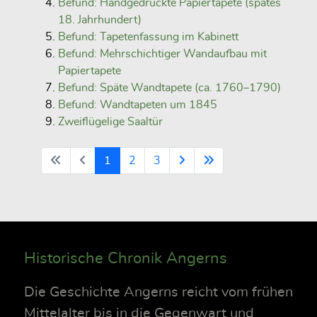
Befund: Handgedruckte Papiertapete (spätes
18. Jahrhundert)
Befund: Tapetenfassung im Kabinett
Befund: Mehrschichtiger Wandaufbau mit
Papiertapete
Befund: Späte Wandtapete (ca. 1760–1790)
Befund: Wandtapeten um 1845
Zweiflügelige Saaltür
1
2
3
Historische Chronik Angerns
Die Geschichte Angerns reicht vom frühen
Mittelalter bis in die Gegenwart und