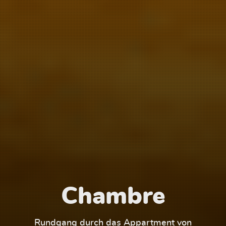
Chambre
1
Rundgang durch das Appartment von
Run