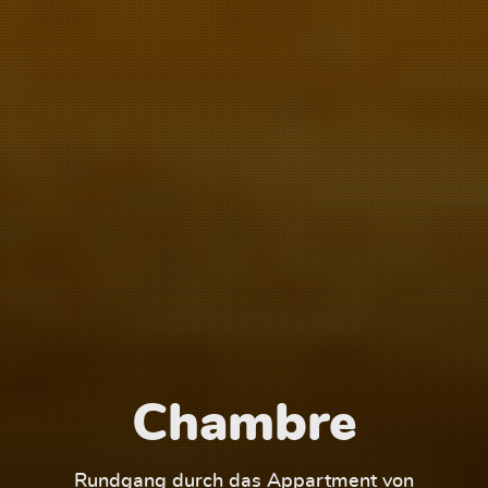
Chambre
1
Rundgang durch das Appartment von
Run