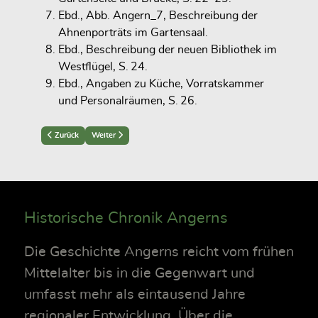
Ebd., Abb. Angern_7, Beschreibung der
Ahnenporträts im Gartensaal.
Ebd., Beschreibung der neuen Bibliothek im
Westflügel, S. 24.
Ebd., Angaben zu Küche, Vorratskammer
und Personalräumen, S. 26.
Previous article: Der Schlossneubau in Angern 1739
Next article: Historische Parallelen: Angern und Dessau
Zurück
Weiter
Historische Chronik Angerns
Die Geschichte Angerns reicht vom frühen
Mittelalter bis in die Gegenwart und
umfasst mehr als eintausend Jahre
regionaler Entwicklung. Über die