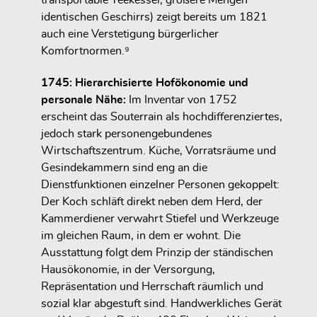
transportable Teekessel, größere Mengen
identischen Geschirrs) zeigt bereits um 1821
auch eine
Verstetigung bürgerlicher
Komfortnormen.
⁹
1745: Hierarchisierte Hofökonomie und
personale Nähe:
Im Inventar von 1752
erscheint das Souterrain als hochdifferenziertes,
jedoch
stark personengebundenes
Wirtschaftszentrum
. Küche, Vorratsräume und
Gesindekammern sind
eng an die
Dienstfunktionen einzelner Personen gekoppelt
:
Der Koch schläft direkt neben dem Herd, der
Kammerdiener verwahrt Stiefel und Werkzeuge
im gleichen Raum, in dem er wohnt. Die
Ausstattung folgt dem Prinzip der
ständischen
Hausökonomie
, in der Versorgung,
Repräsentation und Herrschaft räumlich und
sozial klar abgestuft sind. Handwerkliches Gerät