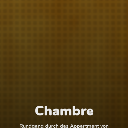
Chambre
1
Rundgang durch das Appartment von
Run