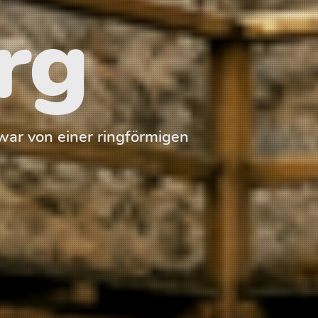
rg
ar von einer ringförmigen
Der Palas der 