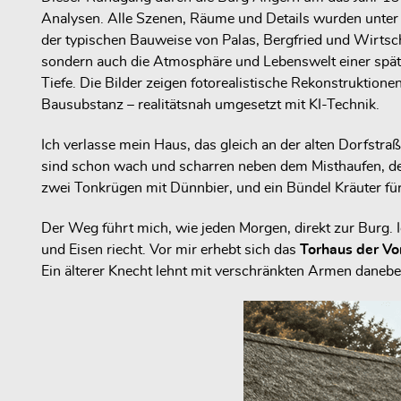
Analysen. Alle Szenen, Räume und Details wurden unter 
der typischen Bauweise von Palas, Bergfried und Wirtschaf
sondern auch die Atmosphäre und Lebenswelt einer spätmi
Tiefe. Die Bilder zeigen fotorealistische Rekonstruktio
Bausubstanz – realitätsnah umgesetzt mit KI-Technik.
Ich verlasse mein Haus, das gleich an der alten Dorfstr
sind schon wach und scharren neben dem Misthaufen, der 
zwei Tonkrügen mit Dünnbier, und ein Bündel Kräuter für
Der Weg führt mich, wie jeden Morgen, direkt zur Burg. I
und Eisen riecht. Vor mir erhebt sich das
Torhaus der Vo
Ein älterer Knecht lehnt mit verschränkten Armen daneben