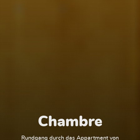
Chambre
1
Rundgang durch das Appartment von
Run