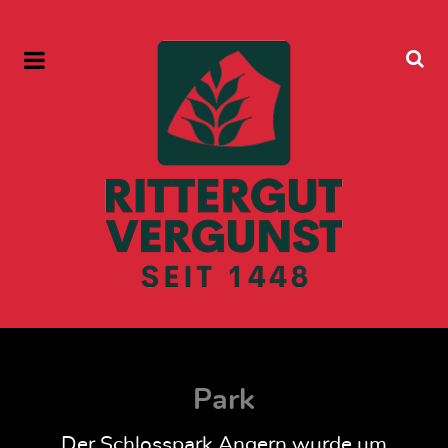
Park
Der Schlosspark Angern wurde um