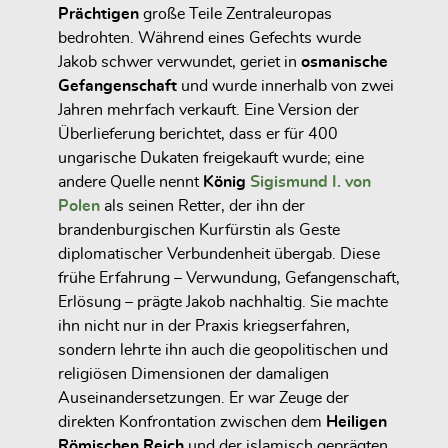
Prächtigen
große Teile Zentraleuropas
bedrohten. Während eines Gefechts wurde
Jakob schwer verwundet, geriet in
osmanische
Gefangenschaft
und wurde innerhalb von zwei
Jahren mehrfach verkauft. Eine Version der
Überlieferung berichtet, dass er für
400
ungarische Dukaten
freigekauft wurde; eine
andere Quelle nennt
König
Sigismund I. von
Polen
als seinen Retter, der ihn der
brandenburgischen Kurfürstin als Geste
diplomatischer Verbundenheit übergab. Diese
frühe Erfahrung – Verwundung, Gefangenschaft,
Erlösung – prägte Jakob nachhaltig. Sie machte
ihn nicht nur in der Praxis kriegserfahren,
sondern lehrte ihn auch die geopolitischen und
religiösen Dimensionen der damaligen
Auseinandersetzungen. Er war Zeuge der
direkten Konfrontation zwischen dem
Heiligen
Römischen Reich
und der islamisch geprägten