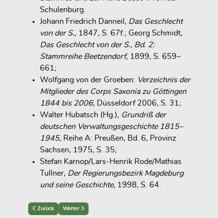
Schulenburg.
Johann Friedrich Danneil,
Das Geschlecht
von der S.
, 1847, S. 67f.; Georg Schmidt,
Das Geschlecht von der S., Bd. 2:
Stammreihe Beetzendorf
, 1899, S. 659–
661;
Wolfgang von der Groeben:
Verzeichnis der
Mitglieder des Corps Saxonia zu Göttingen
1844 bis 2006
, Düsseldorf 2006, S. 31;
Walter Hubatsch (Hg.),
Grundriß der
deutschen Verwaltungsgeschichte 1815–
1945
, Reihe A: Preußen, Bd. 6, Provinz
Sachsen, 1975, S. 35;
Stefan Karnop/Lars-Henrik Rode/Mathias
Tullner,
Der Regierungsbezirk Magdeburg
und seine Geschichte
, 1998, S. 64.
Previous article: Bernhard XI (1475-1502)
Next article: Matthias III (vor 1488–1542)
Zurück
Weiter