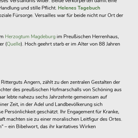
ieses Verständnis wider. Beide verkörperten damit eine
andlung und stille Pflicht.
Helenes Tagebuch
ale Fürsorge. Versailles war für beide nicht nur Ort der
 im
Herzogtum Magdeburg
im Preußischen Herrenhaus,
er (
Quelle
). Hoch geehrt starb er im Alter von 88 Jahren
Ritterguts Angern, zählt zu den zentralen Gestalten der
 Tochter des preußischen Hofmarschalls von Schöning aus
paar lebte nahezu sechs Jahrzehnte gemeinsam auf
iner Zeit, in der Adel und Landbevölkerung sich
e Persönlichkeit geschätzt. Ihr Engagement für Kranke,
ft machten sie zu einer moralischen Leitfigur des Ortes.
 – ein Bibelwort, das ihr karitatives Wirken