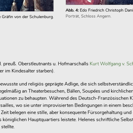
Abb. 4:
Edo Friedrich Christoph Dani
Porträt, Schloss Angern.
 Gräfin von der Schulenburg.
l. preuß. Oberstleutnants u. Hofmarschalls
Kurt Wolfgang v. Sc
r im Kindesalter starben).
chtbewusste und religiös geprägte Adlige, die sich selbstverständ
egelmäßig an Theaterbesuchen, Bällen, Soupées und kirchlichen 
 Situationen zu behaupten. Während des Deutsch-Französischen 
sailles, wo sie unter improvisierten Bedingungen in einem besc
Zeit belegen eine stille, aber konsequente Fürsorgehaltung und 
 königlichen Hauptquartiers leistete. Helenes schriftliche Selb
stellte.