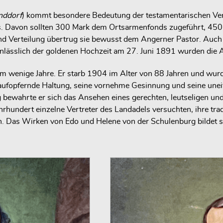
nddorf
) kommt besondere Bedeutung der testamentarischen Ver
s. Davon sollten 300 Mark dem Ortsarmenfonds zugeführt, 450 
nd Verteilung übertrug sie bewusst dem Angerner Pastor. Auch
anlässlich der goldenen Hochzeit am 27. Juni 1891 wurden die 
m wenige Jahre. Er starb 1904 im Alter von 88 Jahren und wurde
ufopfernde Haltung, seine vornehme Gesinnung und seine uneitl
ewahrte er sich das Ansehen eines gerechten, leutseligen und 
undert einzelne Vertreter des Landadels versuchten, ihre tradi
n. Das Wirken von Edo und Helene von der Schulenburg bildet 