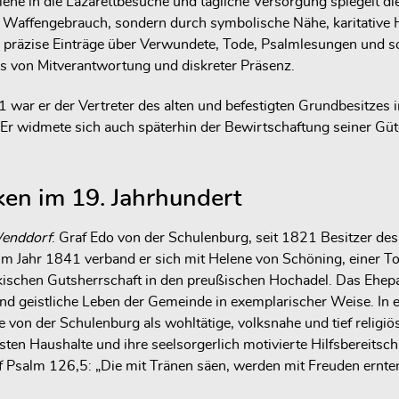
lene in die Lazarettbesuche und tägliche Versorgung spiegelt d
h Waffengebrauch, sondern durch symbolische Nähe, karitative H
 präzise Einträge über Verwundete, Tode, Psalmlesungen und sozi
 von Mitverantwortung und diskreter Präsenz.
 war er der Vertreter des alten und befestigten Grundbesitzes
 Er widmete sich auch späterhin der Bewirtschaftung seiner Güt
ken im 19. Jahrhundert
Wenddorf
: Graf Edo von der Schulenburg, seit 1821 Besitzer des 
t im Jahr 1841 verband er sich mit Helene von Schöning, einer
märkischen Gutsherrschaft in den preußischen Hochadel. Das Ehe
nd geistliche Leben der Gemeinde in exemplarischer Weise. In e
on der Schulenburg als wohltätige, volksnahe und tief religiös
en Haushalte und ihre seelsorgerlich motivierte Hilfsbereitscha
f Psalm 126,5: „Die mit Tränen säen, werden mit Freuden ernten“