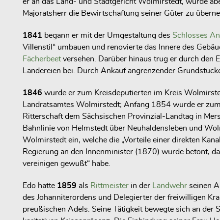
er an das Land- und Stadtgericht Wolmirstedt, wurde ab
Majoratsherr die Bewirtschaftung seiner Güter zu übern
1841
begann er mit der Umgestaltung des
Schlosses An
Villenstil“ umbauen und renovierte das Innere des Gebäu
Fächerbeet
versehen. Darüber hinaus trug er durch de
Ländereien bei. Durch Ankauf angrenzender Grundstücke,
1846
wurde er zum Kreisdeputierten im Kreis Wolmirst
Landratsamtes Wolmirstedt; Anfang 1854 wurde er zum L
Ritterschaft dem Sächsischen Provinzial-Landtag in Mer
Bahnlinie von Helmstedt über Neuhaldensleben und Wolm
Wolmirstedt ein, welche die „Vorteile einer direkten K
Regierung an den Innenminister (1870) wurde betont, da
vereinigen gewußt“ habe.
Edo hatte
1859
als
Rittmeister
in der
Landwehr
seinen A
des Johanniterordens und Delegierter der freiwilligen Kr
preußischen Adels. Seine Tätigkeit bewegte sich an der 