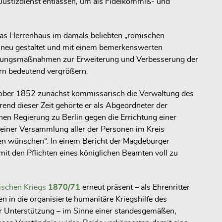
Justizdienst entlassen, um als Fideikommiß- und
eß das Herrenhaus im damals beliebten „römischen
neu gestaltet und mit einem bemerkenswerten
erungsmaßnahmen zur Erweiterung und Verbesserung der
ern bedeutend vergrößern.
tober 1852 zunächst kommissarisch die Verwaltung des
d dieser Zeit gehörte er als Abgeordneter der
en Regierung zu Berlin gegen die Errichtung einer
einer Versammlung aller der Personen im Kreis
fen wünschen“. In einem Bericht der Magdeburger
t den Pflichten eines königlichen Beamten voll zu
ischen Kriegs
1870/71
erneut präsent – als Ehrenritter
n in die organisierte humanitäre Kriegshilfe des
her Unterstützung – im Sinne einer standesgemäßen,