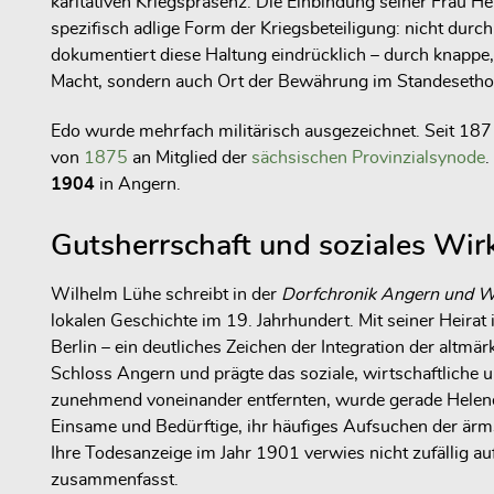
karitativen Kriegspräsenz. Die Einbindung seiner Frau He
spezifisch adlige Form der Kriegsbeteiligung: nicht durc
dokumentiert diese Haltung eindrücklich – durch knappe,
Macht, sondern auch Ort der Bewährung im Standesethos
Edo wurde mehrfach militärisch ausgezeichnet. Seit 1871
von
1875
an Mitglied der
sächsischen Provinzialsynode
.
1904
in Angern.
Gutsherrschaft und soziales Wir
Wilhelm Lühe schreibt in der
Dorfchronik Angern und 
lokalen Geschichte im 19. Jahrhundert. Mit seiner Heira
Berlin – ein deutliches Zeichen der Integration der alt
Schloss Angern und prägte das soziale, wirtschaftliche u
zunehmend voneinander entfernten, wurde gerade Helene v
Einsame und Bedürftige, ihr häufiges Aufsuchen der ärmst
Ihre Todesanzeige im Jahr 1901 verwies nicht zufällig au
zusammenfasst.