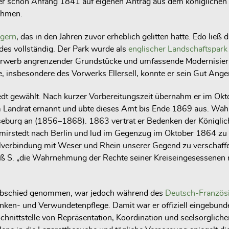
er schon Anfang 1841 auf eigenen Antrag aus dem königlichen 
ehmen.
gern
, das in den Jahren zuvor erheblich gelitten hatte. Edo li
des vollständig. Der Park wurde als
englischer Landschaftspark
n Erwerb angrenzender Grundstücke und umfassende Modernisi
 insbesondere des Vorwerks Ellersell, konnte er sein Gut Ang
edt gewählt. Nach kurzer Vorbereitungszeit übernahm er im Ok
andrat ernannt und übte dieses Amt bis Ende 1869 aus. Währen
seburg an (1856–1868). 1863 vertrat er Bedenken der Königlich
irstedt nach Berlin und lud im Gegenzug im Oktober 1864 zu 
analverbindung mit Weser und Rhein unserer Gegend zu verschaf
ß S. „die Wahrnehmung der Rechte seiner Kreiseingesessenen mi
bschied genommen, war jedoch während des
Deutsch-Französ
anken- und Verwundetenpflege. Damit war er offiziell eingebunde
Schnittstelle von Repräsentation, Koordination und seelsorglic