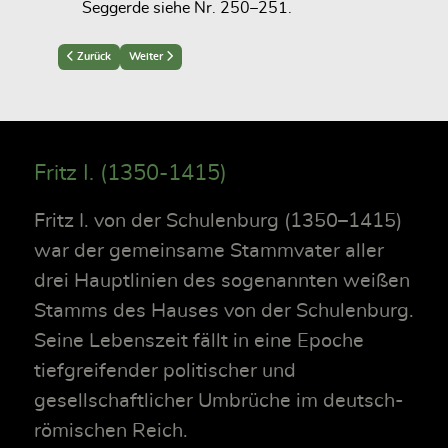
Seggerde siehe Nr. 250–251.
Previous article: Werner V. († vor 1460)
Next article: Bernhard VIII (1427–1469)
Zurück
Weiter
Fritz I. (1350-1415)
Fritz I. von der Schulenburg (1350–1415)
war der gemeinsame Stammvater aller
drei Hauptlinien des sogenannten weißen
Stamms des Hauses von der Schulenburg.
Seine Lebenszeit fällt in eine Epoche
tiefgreifender politischer und
gesellschaftlicher Umbrüche im deutsch-
römischen Reich.