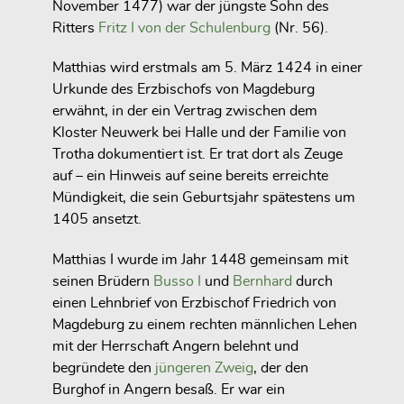
November 1477) war der jüngste Sohn des
Ritters
Fritz I von der Schulenburg
(Nr. 56).
Matthias wird erstmals am 5. März 1424 in einer
Urkunde des Erzbischofs von Magdeburg
erwähnt, in der ein Vertrag zwischen dem
Kloster Neuwerk bei Halle und der Familie von
Trotha dokumentiert ist. Er trat dort als Zeuge
auf – ein Hinweis auf seine bereits erreichte
Mündigkeit, die sein Geburtsjahr spätestens um
1405 ansetzt.
Matthias I
wurde im Jahr
1448
gemeinsam mit
seinen Brüdern
Busso I
und
Bernhard
durch
einen
Lehnbrief von Erzbischof Friedrich von
Magdeburg
zu einem
rechten männlichen Lehen
mit der Herrschaft Angern
belehnt und
begründete den
jüngeren Zweig
, der den
Burghof in Angern
besaß. Er
war ein