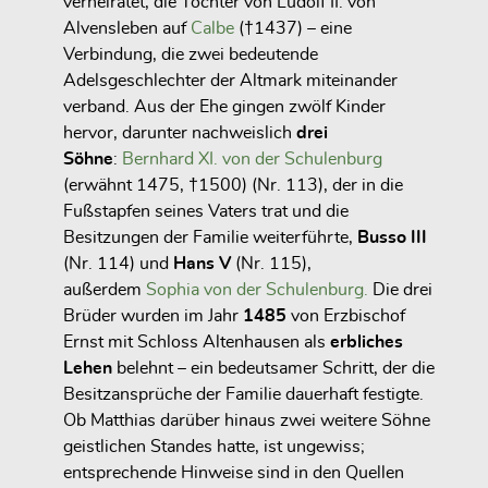
verheiratet, die Tochter von Ludolf II. von
Alvensleben auf
Calbe
(†1437) – eine
Verbindung, die zwei bedeutende
Adelsgeschlechter der Altmark miteinander
verband. Aus der Ehe gingen zwölf Kinder
hervor, darunter nachweislich
drei
Söhne
:
Bernhard XI. von der Schulenburg
(erwähnt 1475, †1500)
(Nr. 113)
, der in die
Fußstapfen seines Vaters trat und die
Besitzungen der Familie weiterführte
,
Busso III
(Nr. 114) und
Hans V
(Nr. 115),
außerdem
Sophia von der Schulenburg.
Die drei
Brüder wurden im Jahr
1485
von Erzbischof
Ernst mit Schloss Altenhausen als
erbliches
Lehen
belehnt – ein bedeutsamer Schritt, der die
Besitzansprüche der Familie dauerhaft festigte.
Ob Matthias darüber hinaus zwei weitere Söhne
geistlichen Standes hatte, ist ungewiss;
entsprechende Hinweise sind in den Quellen