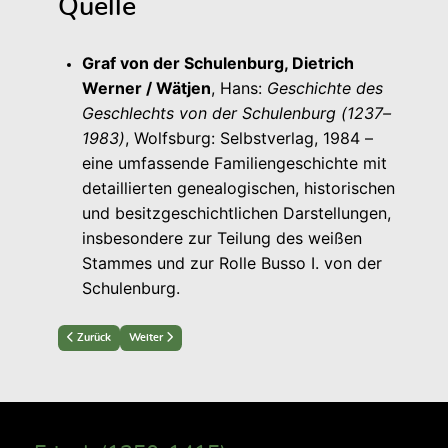
Quelle
Graf von der Schulenburg, Dietrich
Werner / Wätjen
, Hans:
Geschichte des
Geschlechts von der Schulenburg (1237–
1983)
, Wolfsburg: Selbstverlag, 1984 –
eine umfassende Familiengeschichte mit
detaillierten genealogischen, historischen
und besitzgeschichtlichen Darstellungen,
insbesondere zur Teilung des weißen
Stammes und zur Rolle Busso I. von der
Schulenburg.
Previous article: Busso I. von der Schulenburg (1396–1477)
Next article: Bernhard XI (1475-1502)
Zurück
Weiter