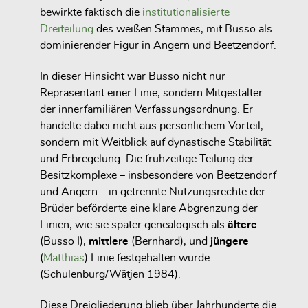
bewirkte faktisch die
institutionalisierte
Dreiteilung
des weißen Stammes, mit Busso als
dominierender Figur in Angern und Beetzendorf.
In dieser Hinsicht war Busso nicht nur
Repräsentant einer Linie, sondern
Mitgestalter
der innerfamiliären Verfassungsordnung
. Er
handelte dabei nicht aus persönlichem Vorteil,
sondern mit Weitblick auf
dynastische Stabilität
und
Erbregelung
. Die frühzeitige Teilung der
Besitzkomplexe – insbesondere von
Beetzendorf
und Angern
– in getrennte Nutzungsrechte der
Brüder beförderte eine klare
Abgrenzung der
Linien
, wie sie später genealogisch als
ältere
(Busso I),
mittlere
(Bernhard), und
jüngere
(
Matthias
) Linie
festgehalten wurde
(Schulenburg/Wätjen 1984).
Diese Dreigliederung blieb
über Jahrhunderte die