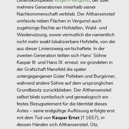
Lehenskomplexes
Angern-Vergunst
, der über
mehrere Generationen innerhalb seiner
Nachkommenschaft verblieb. Der Althansensteil
umfasste neben Flächen in Vergunst auch
zugehörige Rechte an Hofstellen, Wald- und
Weidenutzung, sowie vermutlich die namentlich
nicht mehr exakt lokalisierbare Hofstelle, von der
aus dieser Linienzweig wirtschaftete. In der
zweiten Generation teilten sich Hans’ Söhne
Kaspar III. und Hans IX. erneut: sie gründeten in
der Grafschaft Mansfeld die später
untergegangenen Güter
Polleben
und
Burgörner
,
während andere Söhne auf dem ursprünglichen
Grundbesitz zurückblieben. Der Althansensteil
selbst blieb
symbolisch und genealogisch
ein
festes Bezugselement für die Identität dieses
Astes – seine endgültige Auflösung erfolgte erst
mit dem Tod von
Kaspar Ernst
(† 1657), in
dessen Händen sich Althansensteil, Ütz,