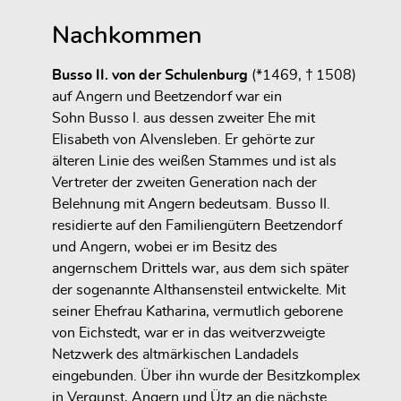
Nachkommen
Busso II. von der Schulenburg
(*1469, † 1508)
auf Angern und Beetzendorf war ein
Sohn
Busso I.
aus
dessen zweiter Ehe mit
Elisabeth von Alvensleben
. Er gehörte zur
älteren Linie des weißen Stammes
und ist als
Vertreter der
zweiten Generation
nach der
Belehnung mit Angern bedeutsam. Busso II.
residierte auf den Familiengütern
Beetzendorf
und Angern
, wobei er im Besitz des
angernschem Drittels
war, aus dem sich später
der sogenannte
Althansensteil
entwickelte. Mit
seiner Ehefrau
Katharina
, vermutlich geborene
von Eichstedt
, war er in das weitverzweigte
Netzwerk des altmärkischen Landadels
eingebunden. Über ihn wurde der Besitzkomplex
in Vergunst, Angern und Ütz an die nächste