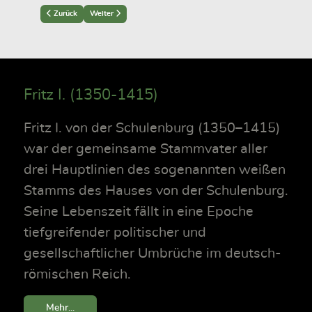
Previous article: Bernhard VIII (1427–1469)
Next article: Matthias I (1405–1477)
Zurück
Weiter
Fritz I. (1350-1415)
Fritz I. von der Schulenburg (1350–1415)
war der gemeinsame Stammvater aller
drei Hauptlinien des sogenannten weißen
Stamms des Hauses von der Schulenburg.
Seine Lebenszeit fällt in eine Epoche
tiefgreifender politischer und
gesellschaftlicher Umbrüche im deutsch-
römischen Reich.
Mehr...