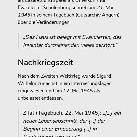
als Lazarett und später als Unterkunft für
Evakuierte. Schulenburg schrieb am
21. Mai
1945
in seinem Tagebuch (Gutsarchiv Angern)
über die Veränderungen:
„Das Haus ist belegt mit Evakuierten, das
Inventar durcheinander, vieles zerstört.“
Nachkriegszeit
Nach dem Zweiten Weltkrieg wurde Sigurd
Wilhelm zunächst in ein Internierungslager
eingewiesen und am 12. Mai 1945 als
unbelastet entlassen.
Zitat (Tagebuch, 22. Mai 1945):
„[…] ein
neuer Lebensabschnitt, der […] der
Beginn einer Erneuerung […] in
Deutschland sein wird."