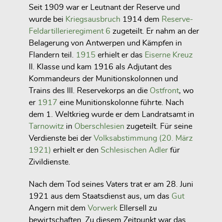
Seit 1909 war er Leutnant der Reserve und
wurde bei
Kriegsausbruch
1914 dem
Reserve-
Feldartillerieregiment 6
zugeteilt. Er nahm an der
Belagerung von Antwerpen und Kämpfen in
Flandern teil.
1915
erhielt er das
Eiserne Kreuz
II. Klasse und kam 1916 als Adjutant des
Kommandeurs der Munitionskolonnen und
Trains des III. Reservekorps an die
Ostfront
, wo
er
1917
eine Munitionskolonne führte. Nach
dem 1. Weltkrieg wurde er dem Landratsamt in
Tarnowitz
in
Oberschlesien
zugeteilt. Für seine
Verdienste bei der
Volksabstimmung (20. März
1921)
erhielt er den
Schlesischen Adler
für
Zivildienste.
Nach dem Tod seines Vaters trat er am 28. Juni
1921 aus dem Staatsdienst aus, um das
Gut
Angern mit dem
Vorwerk
Ellersell zu
bewirtschaften. Zu diesem Zeitpunkt war das