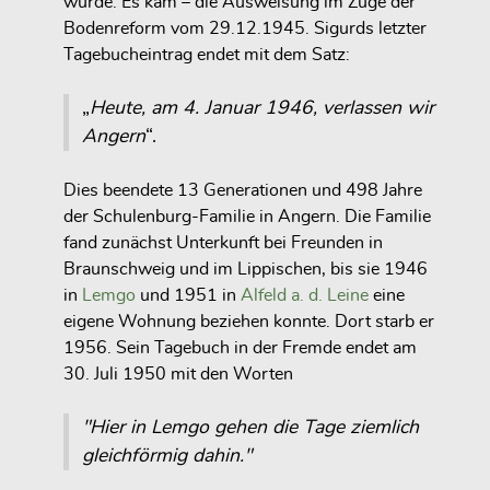
wurde. Es kam – die Ausweisung im Zuge der
Bodenreform vom 29.12.1945. Sigurds letzter
Tagebucheintrag endet mit dem Satz:
„
Heute, am 4. Januar 1946, verlassen wir
Angern
“.
Dies beendete 13 Generationen und 498 Jahre
der Schulenburg-Familie in Angern. Die Familie
fand zunächst Unterkunft bei Freunden in
Braunschweig und im Lippischen, bis sie 1946
in
Lemgo
und 1951 in
Alfeld a. d. Leine
eine
eigene Wohnung beziehen konnte. Dort starb er
1956. Sein Tagebuch in der Fremde endet am
30. Juli 1950 mit den Worten
"Hier in Lemgo gehen die Tage ziemlich
gleichför­mig dahin."