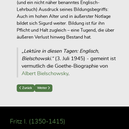
(und ein nicht näher benanntes Englisch-
Lehrbuch) Ausdruck seines Bildungsbegriffs:
Auch im hohen Alter und in äußerster Notlage
bildet sich Sigurd weiter. Bildung ist für ihn
Pflicht und Halt zugleich – eine Tugend, die über
äußeren Verlust hinweg Bestand hat.
„Lektüre in diesen Tagen: Englisch,
Bielschowski.“
(3. Juli 1945) - gemeint ist
vermutlich die Goethe-Biographie von
Albert Bielschowsky
.
Previous article: Friedrich Wilhelm Christoph Daniel (1843-1921)
Next article: Kuno Wilhelm Christoph Daniel (1923-1987)
Zurück
Weiter
Fritz I. (1350-1415)