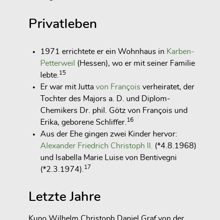
Privatleben
1971 errichtete er ein Wohnhaus in
Karben-
Petterweil
(Hessen), wo er mit seiner Familie
15
lebte.
Er war mit Jutta
von François
verheiratet, der
Tochter des Majors a. D. und Diplom-
Chemikers Dr. phil. Götz von François und
16
Erika, geborene Schliffer.
Aus der Ehe gingen zwei Kinder hervor:
Alexander Friedrich Christoph II.
(*4.8.1968)
und Isabella Marie Luise von Bentivegni
17
(*2.3.1974).
Letzte Jahre
Kuno Wilhelm Christoph Daniel Graf von der