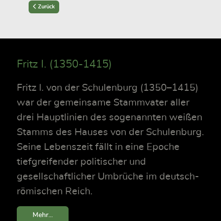
Previous article: Wilhelm Christoph Daniel Sigurd (1882-1956)
Zurück
Fritz I. (1350-1415)
Fritz I. von der Schulenburg (1350–1415)
war der gemeinsame Stammvater aller
drei Hauptlinien des sogenannten weißen
Stamms des Hauses von der Schulenburg.
Seine Lebenszeit fällt in eine Epoche
tiefgreifender politischer und
gesellschaftlicher Umbrüche im deutsch-
römischen Reich.
Mehr...