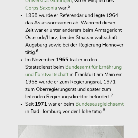
Universität Göttingen
, wo er Mitglied des
5
Corps Saxonia
war.
1958 wurde er Referendar und legte 1964
das Assessorexamen ab. Während dieser
Zeit war er unter anderem beim Amtsgericht
Osterode/Harz, bei der Staatsanwaltschaft
Augsburg sowie bei der Regierung Hannover
6
tätig.
Im November
1965
trat er in den
Staatsdienst beim
Bundesamt für Ernährung
und Forstwirtschaft
in Frankfurt am Main ein.
1968 wurde er zum Regierungsrat, 1971
zum Oberregierungsrat und später zum
7
leitenden Regierungsdirektor befördert.
Seit
1971
war er beim
Bundesausgleichsamt
8
in Bad Homburg vor der Höhe tätig.