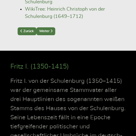
Schulenburg
WikiTree: Heinrich Christoph von der
Schulenburg (1649–1712)
Previous article: Henning III (1587-1637)
Next article: Heinrich XI (1621-1691)
Zurück
Weiter
Fritz I. (1350-1415)
Fritz I. von der Schulenburg (1350–1415)
war der gemeinsame Stammvater aller
drei Hauptlinien des sogenannten weißen
Stamms des Hauses von der Schulenburg.
Seine Lebenszeit fällt in eine Epoche
tiefgreifender politischer und
gesellschaftlicher Umbrüche im deutsch-