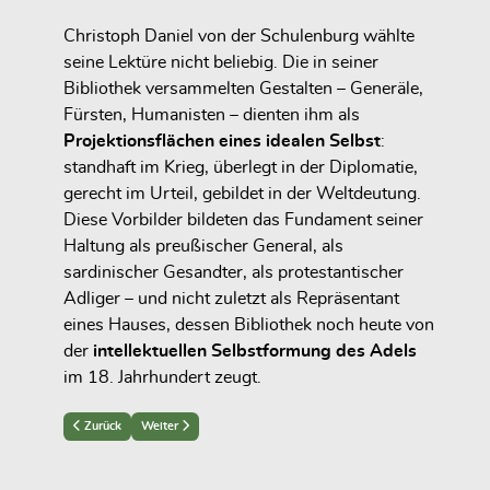
Christoph Daniel von der Schulenburg wählte
seine Lektüre nicht beliebig. Die in seiner
Bibliothek versammelten Gestalten – Generäle,
Fürsten, Humanisten – dienten ihm als
Projektionsflächen eines idealen Selbst
:
standhaft im Krieg, überlegt in der Diplomatie,
gerecht im Urteil, gebildet in der Weltdeutung.
Diese Vorbilder bildeten das Fundament seiner
Haltung als preußischer General, als
sardinischer Gesandter, als protestantischer
Adliger – und nicht zuletzt als Repräsentant
eines Hauses, dessen Bibliothek noch heute von
der
intellektuellen Selbstformung des Adels
im 18. Jahrhundert zeugt.
Previous article: Enzyklopädie, Geschichte und Weltkunde
Next article: Biographien und moralphilosophische Literatur
Zurück
Weiter