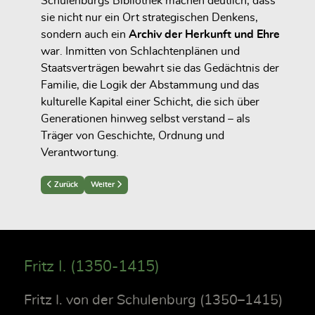
Schulenburgs Bibliothek machen deutlich, dass
sie nicht nur ein Ort strategischen Denkens,
sondern auch ein
Archiv der Herkunft und Ehre
war. Inmitten von Schlachtenplänen und
Staatsverträgen bewahrt sie das Gedächtnis der
Familie, die Logik der Abstammung und das
kulturelle Kapital einer Schicht, die sich über
Generationen hinweg selbst verstand – als
Träger von Geschichte, Ordnung und
Verantwortung.
Previous article: Frömmigkeit, Religion und geistliche Kultur
Next article: Zeitgenössische Zeitschriften und Almanache
Zurück
Weiter
Fritz I. (1350-1415)
Fritz I. von der Schulenburg (1350–1415)