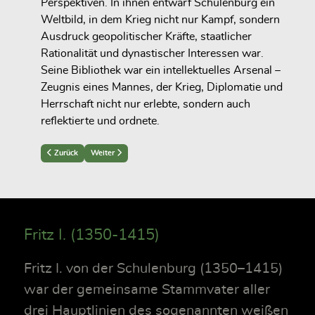
Perspektiven. In ihnen entwarf Schulenburg ein
Weltbild, in dem Krieg nicht nur Kampf, sondern
Ausdruck geopolitischer Kräfte, staatlicher
Rationalität und dynastischer Interessen war.
Seine Bibliothek war ein intellektuelles Arsenal –
Zeugnis eines Mannes, der Krieg, Diplomatie und
Herrschaft nicht nur erlebte, sondern auch
reflektierte und ordnete.
Previous article: Militärliteratur: Arsenal strategischen Wissens
Next article: Die höfische Kultur in Schulenburgs Bibliothek
Zurück
Weiter
Fritz I. (1350-1415)
Fritz I. von der Schulenburg (1350–1415)
war der gemeinsame Stammvater aller
drei Hauptlinien des sogenannten weißen