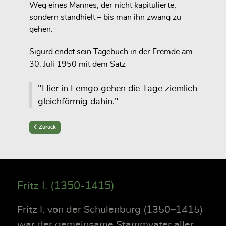
Weg eines Mannes, der nicht kapitulierte,
sondern standhielt – bis man ihn zwang zu
gehen.
Sigurd endet sein Tagebuch in der Fremde am
30. Juli 1950 mit dem Satz
"Hier in Lemgo gehen die Tage ziemlich
gleichför­mig dahin."
Previous article: Bodenreform und Enteignung in Angern
Zurück
Fritz I. (1350-1415)
Fritz I. von der Schulenburg (1350–1415)
war der gemeinsame Stammvater aller