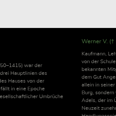
Werner V. (†
Kaufmann, Leh
von der Schule
1350–1415) war der
bekannten Mitg
rei Hauptlinien des
dem Gut Angern
es Hauses von der
allein in seine
fällt in eine Epoche
Burg, sondern v
 gesellschaftlicher Umbrüche
Adels, der im 
Neuzeit zuneh
Handlungsspi