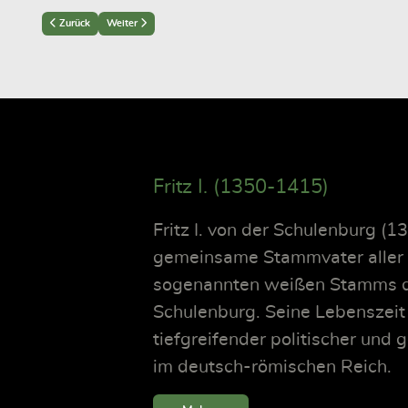
Previous article: Der Reichstagsabschied von 1654
Next article: Kartenwerke und Schlachtenpläne
Zurück
Weiter
Fritz I. (1350-1415)
Fritz I. von der Schulenburg (
gemeinsame Stammvater aller d
sogenannten weißen Stamms d
Schulenburg. Seine Lebenszeit 
tiefgreifender politischer und
im deutsch-römischen Reich.