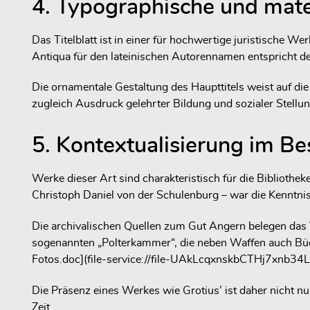
4. Typographische und mate
Das Titelblatt ist in einer für hochwertige juristische 
Antiqua für den lateinischen Autorennamen entspricht de
Die ornamentale Gestaltung des Haupttitels weist auf di
zugleich Ausdruck gelehrter Bildung und sozialer Stellun
5. Kontextualisierung im B
Werke dieser Art sind charakteristisch für die Bibliothek
Christoph Daniel von der Schulenburg – war die Kenntni
Die archivalischen Quellen zum Gut Angern belegen das
sogenannten „Polterkammer“, die neben Waffen auch Büc
Fotos.doc](file-service://file-UAkLcqxnskbCTHj7xnb34L
Die Präsenz eines Werkes wie Grotius’ ist daher nicht nur
Zeit.