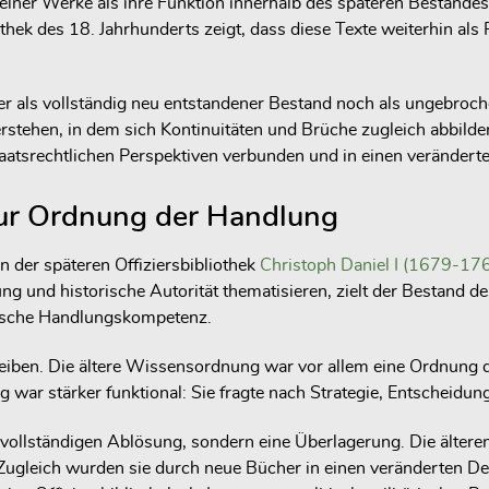
elner Werke als ihre Funktion innerhalb des späteren Bestandes. 
othek des 18. Jahrhunderts zeigt, dass diese Texte weiterhin al
r als vollständig neu entstandener Bestand noch als ungebroche
erstehen, in dem sich Kontinuitäten und Brüche zugleich abbil
taatsrechtlichen Perspektiven verbunden und in einen verändert
zur Ordnung der Handlung
n der späteren Offiziersbibliothek
Christoph Daniel I (1679-17
g und historische Autorität thematisieren, zielt der Bestand de
itische Handlungskompetenz.
iben. Die ältere Wissensordnung war vor allem eine Ordnung de
 war stärker funktional: Sie fragte nach Strategie, Entscheidu
vollständigen Ablösung, sondern eine Überlagerung. Die ältere
n. Zugleich wurden sie durch neue Bücher in einen veränderten 