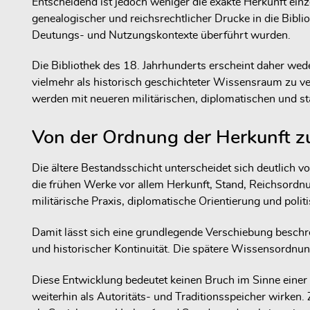
Entscheidend ist jedoch weniger die exakte Herkunft einz
genealogischer und reichsrechtlicher Drucke in die Bibli
Deutungs- und Nutzungskontexte überführt wurden.
Die Bibliothek des 18. Jahrhunderts erscheint daher wede
vielmehr als historisch geschichteter Wissensraum zu v
werden mit neueren militärischen, diplomatischen und s
Von der Ordnung der Herkunft 
Die ältere Bestandsschicht unterscheidet sich deutlich vo
die frühen Werke vor allem Herkunft, Stand, Reichsordnun
militärische Praxis, diplomatische Orientierung und pol
Damit lässt sich eine grundlegende Verschiebung beschre
und historischer Kontinuität. Die spätere Wissensordnung
Diese Entwicklung bedeutet keinen Bruch im Sinne einer 
weiterhin als Autoritäts- und Traditionsspeicher wirke