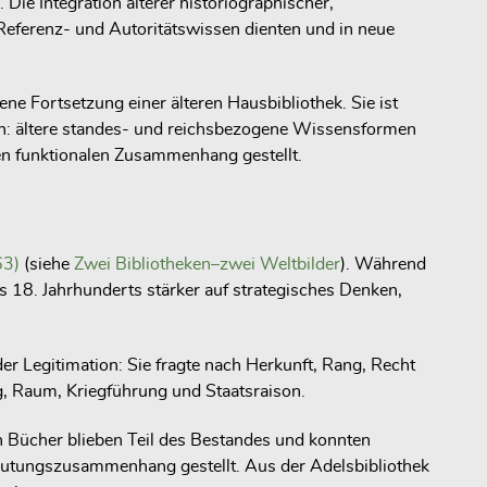
Die Integration älterer historiographischer,
s Referenz- und Autoritätswissen dienten und in neue
ne Fortsetzung einer älteren Hausbibliothek. Sie ist
den: ältere standes- und reichsbezogene Wissensformen
en funktionalen Zusammenhang gestellt.
63)
(siehe
Zwei Bibliotheken–zwei Weltbilder
). Während
s 18. Jahrhunderts stärker auf strategisches Denken,
r Legitimation: Sie fragte nach Herkunft, Rang, Recht
ng, Raum, Kriegführung und Staatsraison.
n Bücher blieben Teil des Bestandes und konnten
Deutungszusammenhang gestellt. Aus der Adelsbibliothek