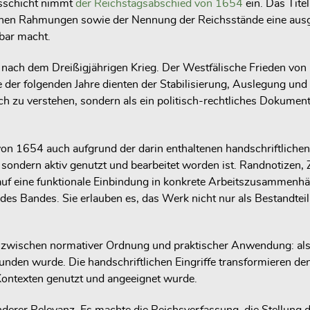
nsschicht nimmt
der Reichstagsabschied von 1654
ein. Das Tite
ischen Rahmungen sowie der Nennung der Reichsstände eine ausge
bar macht.
nach dem Dreißigjährigen Krieg. Der Westfälische Frieden von 1
ge der folgenden Jahre dienten der Stabilisierung, Auslegung un
uch zu verstehen, sondern als ein politisch-rechtliches Dokument
1654 auch aufgrund der darin enthaltenen handschriftlichen 
e, sondern aktiv genutzt und bearbeitet worden ist. Randnotize
uf eine funktionale Einbindung in konkrete Arbeitszusammenhä
des Bandes. Sie erlauben es, das Werk nicht nur als Bestandtei
 zwischen normativer Ordnung und praktischer Anwendung: als ein
unden wurde. Die handschriftlichen Eingriffe transformieren d
 Kontexten genutzt und angeeignet wurde.