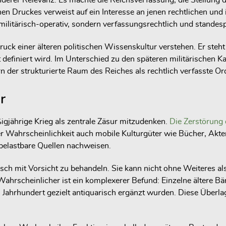
nderer Relevanz. Es machte die Reichsverfassung, die Stellung 
en Druckes verweist auf ein Interesse an jenen rechtlichen und i
ilitärisch-operativ, sondern verfassungsrechtlich und standespo
ck einer älteren politischen Wissenskultur verstehen. Er steht
t definiert wird. Im Unterschied zu den späteren militärischen 
 der strukturierte Raum des Reiches als rechtlich verfasste O
r
ßigjährige Krieg als zentrale Zäsur mitzudenken.
Die Zerstörung 
er Wahrscheinlichkeit auch mobile Kulturgüter wie Bücher, Akt
 belastbare Quellen nachweisen.
isch mit Vorsicht zu behandeln. Sie kann nicht ohne Weiteres als
 Wahrscheinlicher ist ein komplexerer Befund: Einzelne ältere B
Jahrhundert gezielt antiquarisch ergänzt wurden. Diese Überl