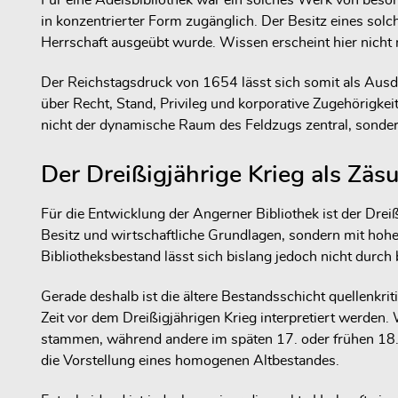
Für eine Adelsbibliothek war ein solches Werk von beso
in konzentrierter Form zugänglich. Der Besitz eines solch
Herrschaft ausgeübt wurde. Wissen erscheint hier nicht m
Der Reichstagsdruck von 1654 lässt sich somit als Ausdru
über Recht, Stand, Privileg und korporative Zugehörigkei
nicht der dynamische Raum des Feldzugs zentral, sondern
Der Dreißigjährige Krieg als Zäsu
Für die Entwicklung der Angerner Bibliothek ist der Drei
Besitz und wirtschaftliche Grundlagen, sondern mit hoh
Bibliotheksbestand lässt sich bislang jedoch nicht durch
Gerade deshalb ist die ältere Bestandsschicht quellenkrit
Zeit vor dem Dreißigjährigen Krieg interpretiert werden.
stammen, während andere im späten 17. oder frühen 18. 
die Vorstellung eines homogenen Altbestandes.