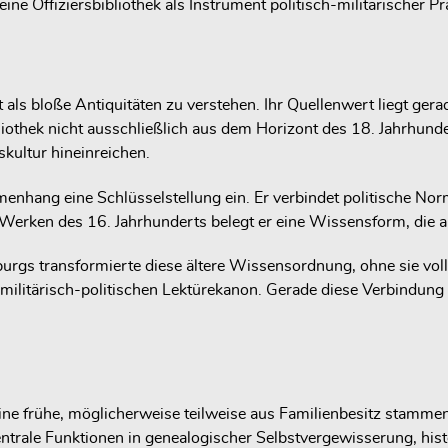
ne Offiziersbibliothek als Instrument politisch-militärischer Pr
als bloße Antiquitäten zu verstehen. Ihr Quellenwert liegt gerade
iothek nicht ausschließlich aus dem Horizont des 18. Jahrhunde
skultur hineinreichen.
hang eine Schlüsselstellung ein. Er verbindet politische Norm
rken des 16. Jahrhunderts belegt er eine Wissensform, die auf
urgs transformierte diese ältere Wissensordnung, ohne sie voll
militärisch-politischen Lektürekanon. Gerade diese Verbindun
ine frühe, möglicherweise teilweise aus Familienbesitz stamme
ntrale Funktionen in genealogischer Selbstvergewisserung, histo