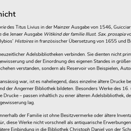
hicht
rie
des Titus Livius in der Mainzer Ausgabe von 1546, Guiccia
 die Jenaer Ausgabe
Witikind der familie Illust. Sax. prosapia
vo
lybios’
Histoires
in französischer Übersetzung von 1655 und 
ühneuzeitlicher Adelsbibliotheken verbinden. Sie dienten nicht pr
rgewisserung und der Einordnung des eigenen Standes in größer
ehen verstanden, sondern als Reservoir von Beispielen, Autor
nsässig war, ist es naheliegend, dass einzelne ältere Drucke b
nd der Angerner Bibliothek bildeten. Besonders Werke des 16. 
Drucke – passen inhaltlich zu einer älteren Adelsbibliothek, de
rgewisserung lag.
nerhalb der Familie ist ohne Besitzvermerke oder ältere Inventa
r, diese Werke nicht vorschnell als antiquarische Erwerbungen
tere Einbindung in die Bibliothek Christoph Daniel von der Schu