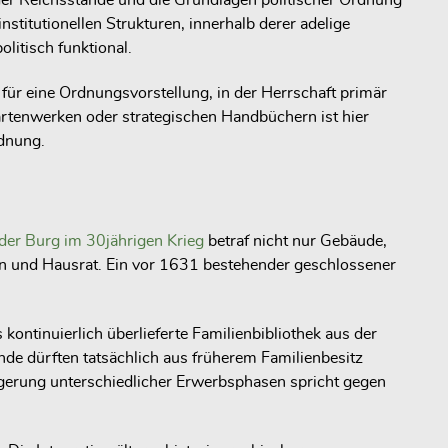
der Reichsstände und die Grundlagen politischer Ordnung
nstitutionellen Strukturen, innerhalb derer adelige
litisch funktional.
 für eine Ordnungsvorstellung, in der Herrschaft primär
Kartenwerken oder strategischen Handbüchern ist hier
rdnung.
der Burg im 30jährigen Krieg
betraf nicht nur Gebäude,
en und Hausrat. Ein vor 1631 bestehender geschlossener
 kontinuierlich überlieferte Familienbibliothek aus der
ände dürften tatsächlich aus früherem Familienbesitz
agerung unterschiedlicher Erwerbsphasen spricht gegen