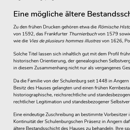
Eine mögliche ältere Bestandssc
Zu den frühen Drucken gehören etwa die
Römische Histo
von 1592, das Frankfurter
Thurnierbuch
von 1579 sowie
wie die
Vies de plusieurs hommes illustres
von 1626, Po
Solche Titel lassen sich inhaltlich gut mit dem Profil fr
historischen Orientierung, der genealogischen Selbstve
in diesem Zusammenhang nicht nur als vergangenes Gesch
Da die Familie von der Schulenburg seit 1448 in Angern a
Besitz des Hauses gelangten und einen frühen Kernbesta
historiographische, reichsrechtliche und standesbezogene 
rechtlicher Legitimation und standesbezogener Selbstve
Eine eindeutige Zuschreibung an bestimmte Vorbesitzer in
Kontinuität der Schulenburgschen Präsenz in Angern dafü
ältere Bestandsschicht des Hauses zu behandeln. Ihre spä