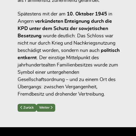
als Familiensitz zunehmend gefährdet.
Spätestens mit der am
10. Oktober 1945
in
Angern
verkündeten Enteignung durch die
KPD unter dem Schutz der sowjetischen
Besatzung
wurde deutlich: Das Schloss war
nicht nur durch Krieg und Nachkriegsnutzung
beschädigt worden, sondern nun auch
politisch
entkernt
. Der einstige Mittelpunkt des
jahrhundertealten Familienbesitzes wurde zum
Symbol einer untergehenden
Gesellschaftsordnung – und zu einem Ort des
Übergangs: zwischen Vergangenheit,
Fremdbesitz und drohender Vertreibung.
Previous article: Der Zusammenbruch des dritten Reiches
Next article: Die Besatzungszeit 1945
Zurück
Weiter