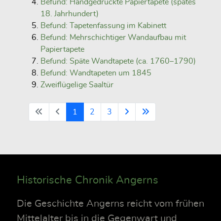
Befund: Handgedruckte Papiertapete (spätes
18. Jahrhundert)
Befund: Tapetenfassung im Kabinett
Befund: Mehrschichtiger Wandaufbau mit
Papiertapete
Befund: Späte Wandtapete (ca. 1760–1790)
Befund: Wandtapeten um 1845
Zweiflügelige Saaltür
1
2
3
Historische Chronik Angerns
Die Geschichte Angerns reicht vom frühen
Mittelalter bis in die Gegenwart und