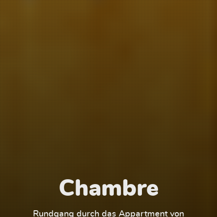
Chambre
1
Rundgang durch das Appartment von
Run