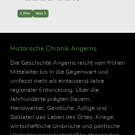
Previous article: Der Wandel der Räume zwischen 1752 und 1845
Next article: Die Ausstattung im Spiegel des Inventars von 1752
Prev
Next
Historische Chronik Angerns
Die Geschichte Angerns reicht vom frühen
Mittelalter bis in die Gegenwart und
umfasst mehr als eintausend Jahre
regionaler Entwicklung. Über die
Jahrhunderte prägten Bauern,
Handwerker, Geistliche, Adlige und
Soldaten das Leben des Ortes. Kriege,
wirtschaftliche Umbrüche und politische