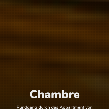
Chambre
1
Rundgang durch das Appartment von
Run