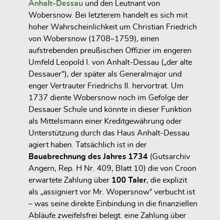
Anhalt-Dessau
und den Leutnant von
Wobersnow. Bei letzterem handelt es sich mit
hoher Wahrscheinlichkeit um Christian Friedrich
von Wobersnow (1708–1759), einen
aufstrebenden preußischen Offizier im engeren
Umfeld Leopold I. von Anhalt-Dessau („der alte
Dessauer“), der später als Generalmajor und
enger Vertrauter Friedrichs II. hervortrat. Um
1737 diente Wobersnow noch im Gefolge der
Dessauer Schule und könnte in dieser Funktion
als Mittelsmann einer Kreditgewährung oder
Unterstützung durch das Haus Anhalt-Dessau
agiert haben. Tatsächlich ist in der
Bauabrechnung des Jahres 1734
(Gutsarchiv
Angern, Rep. H Nr. 409, Blatt 10) die von Croon
erwartete Zahlung über
100 Taler
, die explizit
als „assigniert vor Mr. Wopersnow“ verbucht ist
– was seine direkte Einbindung in die finanziellen
Abläufe zweifelsfrei belegt. eine Zahlung über