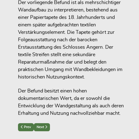
Der vorliegende Befund ist als mehrschichtiger
Wandaufbau zu interpretieren, bestehend aus
einer Papiertapete des 18. Jahrhunderts und
einem später aufgebrachten textilen
Verstärkungselement. Die Tapete gehört zur
Folgeausstattung nach der barocken
Erstausstattung des Schlosses Angern. Der
textile Streifen stellt eine sekundäre
Reparaturmaßnahme dar und belegt den
praktischen Umgang mit Wandbekleidungen im
historischen Nutzungskontext.
Der Befund besitzt einen hohen
dokumentarischen Wert, da er sowohl die
Entwicklung der Wandgestaltung als auch deren
Erhaltung und Nutzung nachvollziehbar macht.
Previous article: Befund: Tapetenfassung im Kabinett
Next article: Befund: Späte Wandtapete (ca. 1760–1790)
Prev
Next