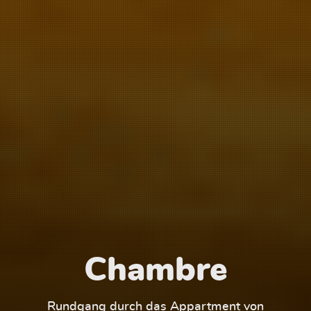
Chambre
1
Rundgang durch das Appartment von
Run