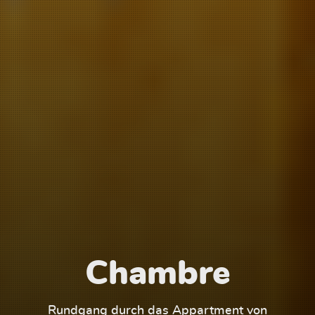
Chambre
1
Rundgang durch das Appartment von
Run