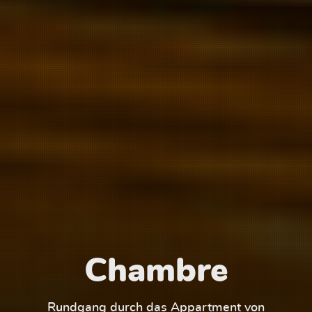
Chambre
1
Rundgang durch das Appartment von
Run