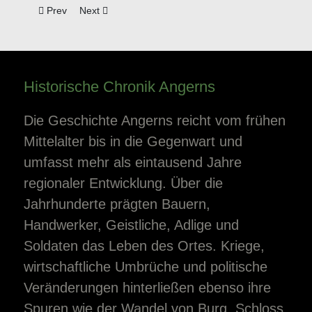
Previous article: Befund: Frühe Papiertapete in der Polterka
Next article: Befund: Wandtapete (ca. 1770–1790)
Prev
Next
Historische Chronik Angerns
Die Geschichte Angerns reicht vom frühen
Mittelalter bis in die Gegenwart und
umfasst mehr als eintausend Jahre
regionaler Entwicklung. Über die
Jahrhunderte prägten Bauern,
Handwerker, Geistliche, Adlige und
Soldaten das Leben des Ortes. Kriege,
wirtschaftliche Umbrüche und politische
Veränderungen hinterließen ebenso ihre
Spuren wie der Wandel von Burg, Schloss,