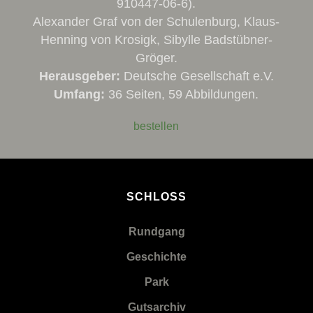
910447-06-6).
Alexander Graf von der Schulenburg, Klaus-
Henning von Krosigk, Sibylle Badstübner-
Gröger.
Herausgeber:
Deutsche Gesellschaft e.V.
Umfang:
36 Seiten, 59 Abbildungen.
bestellen
SCHLOSS
Rundgang
Geschichte
Park
Gutsarchiv