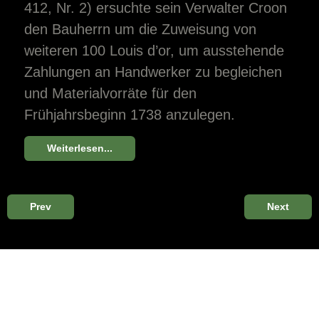
412, Nr. 2) ersuchte sein Verwalter Croon
den Bauherrn um die Zuweisung von
weiteren 100 Louis d’or, um ausstehende
Zahlungen an Handwerker zu begleichen
und Materialvorräte für den
Frühjahrsbeginn 1738 anzulegen.
Weiterlesen...
Prev
Next
Herrensalon
Damensalon