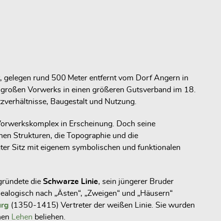
t, gelegen rund 500 Meter entfernt vom Dorf Angern in
ttelgroßen Vorwerks in einen größeren Gutsverband im 18.
tzverhältnisse, Baugestalt und Nutzung.
er Vorwerkskomplex in Erscheinung. Doch seine
chen Strukturen, die Topographie und die
igter Sitz mit eigenem symbolischen und funktionalen
egründete die
Schwarze Linie
, sein jüngerer Bruder
enealogisch nach „Ästen“, „Zweigen“ und „Häusern“
urg
(1350-1415) Vertreter der weißen Linie. Sie wurden
chen
Lehen
beliehen.