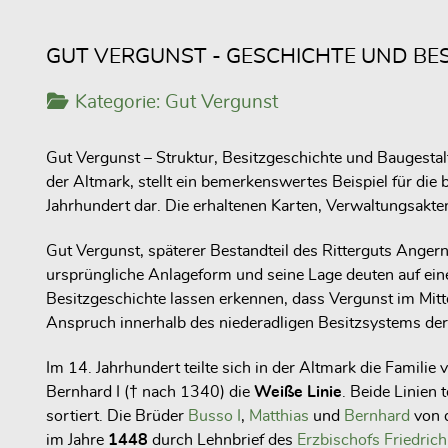
GUT VERGUNST - GESCHICHTE UND BE
Kategorie:
Gut Vergunst
Gut Vergunst – Struktur, Besitzgeschichte und Baugesta
der Altmark, stellt ein bemerkenswertes Beispiel für die
Jahrhundert dar. Die erhaltenen Karten, Verwaltungsakten
Gut Vergunst, späterer Bestandteil des Ritterguts Angern
ursprüngliche Anlageform und seine Lage deuten auf eine 
Besitzgeschichte lassen erkennen, dass Vergunst im Mitte
Anspruch innerhalb des niederadligen Besitzsystems der
Im 14. Jahrhundert teilte sich in der Altmark die Familie
Bernhard I († nach 1340) die
Weiße Linie
. Beide Linien
sortiert. Die Brüder
Busso I
,
Matthias
und
Bernhard
von 
im Jahre
1448
durch Lehnbrief des
Erzbischofs Friedric