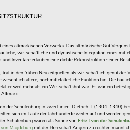
SITZSTRUKTUR
lt eines altmärkischen Vorwerks: Das altmärkische Gut Verguns
 bauliche, wirtschaftliche und dynastische Integration eines mi
 und Inventare erlauben eine dichte Rekonstruktion seiner Besi
, trat in den frühen Neuzeitquellen als wirtschaftlich genutzt
wesentlich ältere, hochmittelalterliche Funktion hin. Die bauli
lalter weit mehr als ein Wirtschaftshof war: Es war ein befest
 Altmark.
 von der Schulenburg in zwei Linien. Dietrich II. (1304–1340) b
 teilten sich im Laufe der Jahrhunderte weiter auf und werden g
der Schulenburg waren als Söhne von
Fritz I von der Schulenb
h von Magdeburg
mit der Herrschaft Angern zu rechten männli