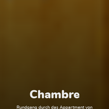
Chambre
1
Rundgang durch das Appartment von
Run