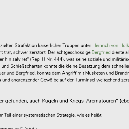
elten Strafaktion kaiserlicher Truppen unter
Heinrich von Holk
art traf, schwer zerstört. Der achtgeschossige
Bergfried
diente a
r hin salviret“ (Rep. H Nr. 444), was seine soziale und militäris
nd Schießscharten konnte die kleine Besatzung dem schnellen,
er und Bergfried, konnte dem Angriff mit Musketen und Brandmi
und angrenzender Gewölbe auf der Turminsel weitgehend zerstö
er gefunden, auch Kugeln und Kriegs-Arematouren“ (ebd.
r Teil einer systematischen Strategie, wie es heißt: