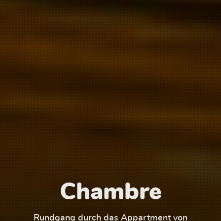
Chambre
1
Rundgang durch das Appartment von
Run