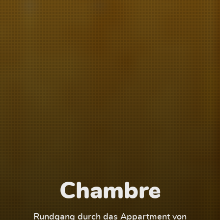
Chambre
1
Rundgang durch das Appartment von
Run