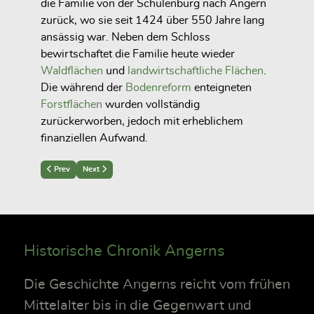
die Familie von der Schulenburg nach Angern
zurück, wo sie seit 1424 über 550 Jahre lang
ansässig war. Neben dem Schloss
bewirtschaftet die Familie heute wieder
Waldflächen
und
landwirtschaftliche Flächen
.
Die während der
Bodenreform
enteigneten
Forstflächen
wurden vollständig
zurückerworben, jedoch mit erheblichem
finanziellen Aufwand.
Previous article: Anno 1843
Next article: Anno 2049
Prev
Next
Historische Chronik Angerns
Die Geschichte Angerns reicht vom frühen
Mittelalter bis in die Gegenwart und