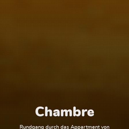
Chambre
1
Rundgang durch das Appartment von
Run