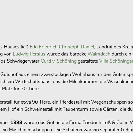
s Hauses ließ
Edo Friedrich Christoph Daniel
, Landrat des Krei
ng von
Ludwig Persius
wurde das barocke
Walmdach
durch ein 
 Edos Schwiegervater
Curd v. Schöning
gestaltete
Villa Schöninge
 Gutshof aus einem zweistöckigen Wohnhaus für den Gutsinspe
h ein Wirtschaftshaus, das die Milchkammer, die Waschküche 
Platz für 30 Tiere.
rstall für etwa 90 Tiere, ein Pferdestall mit Wagenschuppen 
em Hof ein Schweinestall mit Taubenturm sowie Gärten, die du
ember
1898
wurde das Gut an die Firma Friedrich Loß & Co. in W
ein Maschinenschuppen. Die Schäferei war ein separater Gehöftb