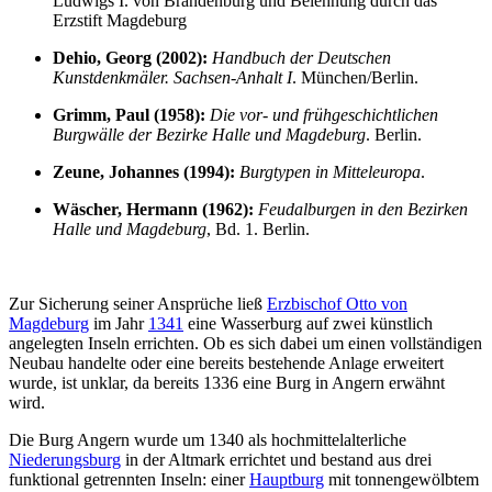
Ludwigs I. von Brandenburg und Belehnung durch das
Erzstift Magdeburg
Dehio, Georg (2002):
Handbuch der Deutschen
Kunstdenkmäler. Sachsen-Anhalt I
. München/Berlin.
Grimm, Paul (1958):
Die vor- und frühgeschichtlichen
Burgwälle der Bezirke Halle und Magdeburg
. Berlin.
Zeune, Johannes (1994):
Burgtypen in Mitteleuropa
.
Wäscher, Hermann (1962):
Feudalburgen in den Bezirken
Halle und Magdeburg
, Bd. 1. Berlin.
Zur Sicherung seiner Ansprüche ließ
Erzbischof Otto von
Magdeburg
im Jahr
1341
eine Wasserburg auf zwei künstlich
angelegten Inseln errichten. Ob es sich dabei um einen vollständigen
Neubau handelte oder eine bereits bestehende Anlage erweitert
wurde, ist unklar, da bereits 1336 eine Burg in Angern erwähnt
wird.
Die Burg Angern wurde um 1340 als hochmittelalterliche
Niederungsburg
in der Altmark errichtet und bestand aus drei
funktional getrennten Inseln: einer
Hauptburg
mit tonnengewölbtem