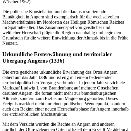
Wäscher 1962).
Die politische Konstellation und die daraus resultierende
Bautätigkeit in Angern sind exemplarisch für die wechselvollen
Machtverhältnisse im Nordosten des Heiligen Römischen Reiches
im Spätmittelalter. Das Zusammenspiel von geistlicher und
weltlicher Herrschaft prägte die Region nachhaltig und legte den
Grundstein für die weitere Entwicklung der Altmark bis in die Frühe
Neuzeit.
Urkundliche Ersterwähnung und territorialer
Übergang Angerns (1336)
Die erste gesicherte urkundliche Erwähnung des Ortes Angern
datiert auf das Jahr
1336
und ist eng mit einem bedeutenden
territorialpolitischen Vorgang verbunden. In jenem Jahr verzichtete
Markgraf Ludwig I. von Brandenburg auf mehrere Ortschaften,
darunter Angern, die fortan nicht mehr zur brandenburgischen
Altmark, sondern zum Erzbistum Magdeburg gehörten. Dieses
Ereignis markiert nicht nur einen politischen Wendepunkt, sondern
auch den Beginn einer neuen Herrschaftsphase für Angern innerhalb
der erzbischöflichen Machtstruktur.
Mit dem Verzicht wurden die Rechte an Angern und anderen
nördlich der Ohre gelegenen Orten offiziell dem Erzstift Magdeburg