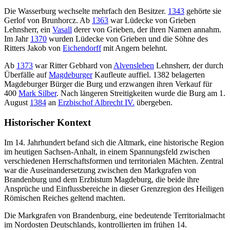
Die Wasserburg wechselte mehrfach den Besitzer.
1343
gehörte sie
Gerlof von Brunhorcz. Ab
1363
war Lüdecke von Grieben
Lehnsherr, ein
Vasall
derer von Grieben, der ihren Namen annahm.
Im Jahr
1370
wurden Lüdecke von Grieben und die Söhne des
Ritters Jakob von
Eichendorff
mit Angern belehnt.
Ab
1373
war Ritter Gebhard von
Alvensleben
Lehnsherr, der durch
Überfälle auf
Magdeburger
Kaufleute auffiel. 1382 belagerten
Magdeburger Bürger die Burg und erzwangen ihren Verkauf für
400
Mark Silber
. Nach längeren Streitigkeiten wurde die Burg am 1.
August
1384
an
Erzbischof Albrecht IV.
übergeben.
Historischer Kontext
Im 14. Jahrhundert befand sich die Altmark, eine historische Region
im heutigen Sachsen-Anhalt, in einem Spannungsfeld zwischen
verschiedenen Herrschaftsformen und territorialen Mächten. Zentral
war die Auseinandersetzung zwischen den Markgrafen von
Brandenburg und dem Erzbistum Magdeburg, die beide ihre
Ansprüche und Einflussbereiche in dieser Grenzregion des Heiligen
Römischen Reiches geltend machten.
Die Markgrafen von Brandenburg, eine bedeutende Territorialmacht
im Nordosten Deutschlands, kontrollierten im frühen 14.