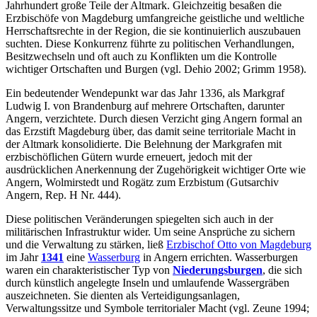
Jahrhundert große Teile der Altmark. Gleichzeitig besaßen die
Erzbischöfe von Magdeburg umfangreiche geistliche und weltliche
Herrschaftsrechte in der Region, die sie kontinuierlich auszubauen
suchten. Diese Konkurrenz führte zu politischen Verhandlungen,
Besitzwechseln und oft auch zu Konflikten um die Kontrolle
wichtiger Ortschaften und Burgen (vgl. Dehio 2002; Grimm 1958).
Ein bedeutender Wendepunkt war das Jahr 1336, als Markgraf
Ludwig I. von Brandenburg auf mehrere Ortschaften, darunter
Angern, verzichtete. Durch diesen Verzicht ging Angern formal an
das Erzstift Magdeburg über, das damit seine territoriale Macht in
der Altmark konsolidierte. Die Belehnung der Markgrafen mit
erzbischöflichen Gütern wurde erneuert, jedoch mit der
ausdrücklichen Anerkennung der Zugehörigkeit wichtiger Orte wie
Angern, Wolmirstedt und Rogätz zum Erzbistum (Gutsarchiv
Angern, Rep. H Nr. 444).
Diese politischen Veränderungen spiegelten sich auch in der
militärischen Infrastruktur wider. Um seine Ansprüche zu sichern
und die Verwaltung zu stärken, ließ
Erzbischof Otto von Magdeburg
im Jahr
1341
eine
Wasserburg
in Angern errichten. Wasserburgen
waren ein charakteristischer Typ von
Niederungsburgen
, die sich
durch künstlich angelegte Inseln und umlaufende Wassergräben
auszeichneten. Sie dienten als Verteidigungsanlagen,
Verwaltungssitze und Symbole territorialer Macht (vgl. Zeune 1994;