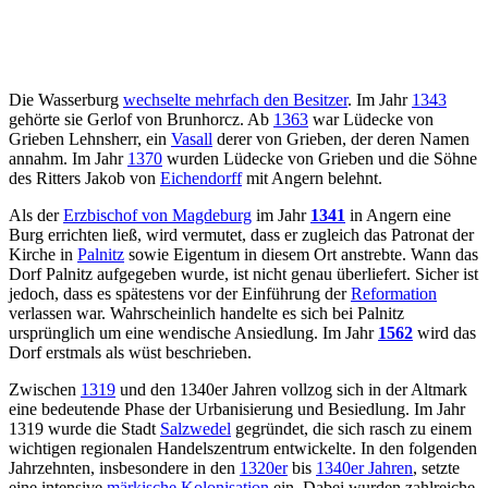
Die Wasserburg
wechselte mehrfach den Besitzer
. Im Jahr
1343
gehörte sie Gerlof von Brunhorcz. Ab
1363
war Lüdecke von
Grieben Lehnsherr, ein
Vasall
derer von Grieben, der deren Namen
annahm. Im Jahr
1370
wurden Lüdecke von Grieben und die Söhne
des Ritters Jakob von
Eichendorff
mit Angern belehnt.
Als der
Erzbischof von Magdeburg
im Jahr
1341
in Angern eine
Burg errichten ließ, wird vermutet, dass er zugleich das Patronat der
Kirche in
Palnitz
sowie Eigentum in diesem Ort anstrebte. Wann das
Dorf Palnitz aufgegeben wurde, ist nicht genau überliefert. Sicher ist
jedoch, dass es spätestens vor der Einführung der
Reformation
verlassen war. Wahrscheinlich handelte es sich bei Palnitz
ursprünglich um eine wendische Ansiedlung. Im Jahr
1562
wird das
Dorf erstmals als wüst beschrieben.
Zwischen
1319
und den 1340er Jahren vollzog sich in der Altmark
eine bedeutende Phase der Urbanisierung und Besiedlung. Im Jahr
1319 wurde die Stadt
Salzwedel
gegründet, die sich rasch zu einem
wichtigen regionalen Handelszentrum entwickelte. In den folgenden
Jahrzehnten, insbesondere in den
1320er
bis
1340er Jahren
, setzte
eine intensive
märkische Kolonisation
ein. Dabei wurden zahlreiche