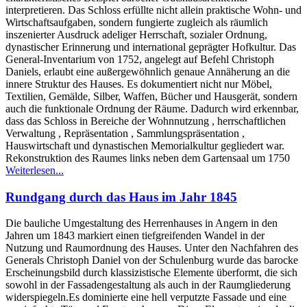
interpretieren. Das Schloss erfüllte nicht allein praktische Wohn- und
Wirtschaftsaufgaben, sondern fungierte zugleich als räumlich
inszenierter Ausdruck adeliger Herrschaft, sozialer Ordnung,
dynastischer Erinnerung und international geprägter Hofkultur. Das
General-Inventarium von 1752, angelegt auf Befehl Christoph
Daniels, erlaubt eine außergewöhnlich genaue Annäherung an die
innere Struktur des Hauses. Es dokumentiert nicht nur Möbel,
Textilien, Gemälde, Silber, Waffen, Bücher und Hausgerät, sondern
auch die funktionale Ordnung der Räume. Dadurch wird erkennbar,
dass das Schloss in Bereiche der Wohnnutzung , herrschaftlichen
Verwaltung , Repräsentation , Sammlungspräsentation ,
Hauswirtschaft und dynastischen Memorialkultur gegliedert war.
Rekonstruktion des Raumes links neben dem Gartensaal um 1750
Weiterlesen...
Rundgang durch das Haus im Jahr 1845
Die bauliche Umgestaltung des Herrenhauses in Angern in den
Jahren um 1843 markiert einen tiefgreifenden Wandel in der
Nutzung und Raumordnung des Hauses. Unter den Nachfahren des
Generals Christoph Daniel von der Schulenburg wurde das barocke
Erscheinungsbild durch klassizistische Elemente überformt, die sich
sowohl in der Fassadengestaltung als auch in der Raumgliederung
widerspiegeln.Es dominierte eine hell verputzte Fassade und eine