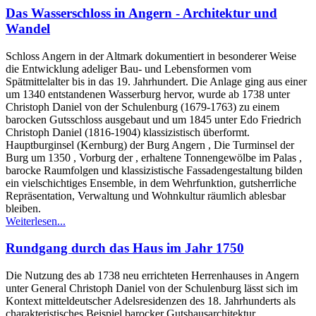
Das Wasserschloss in Angern - Architektur und
Wandel
Schloss Angern in der Altmark dokumentiert in besonderer Weise
die Entwicklung adeliger Bau- und Lebensformen vom
Spätmittelalter bis in das 19. Jahrhundert. Die Anlage ging aus einer
um 1340 entstandenen Wasserburg hervor, wurde ab 1738 unter
Christoph Daniel von der Schulenburg (1679-1763) zu einem
barocken Gutsschloss ausgebaut und um 1845 unter Edo Friedrich
Christoph Daniel (1816-1904) klassizistisch überformt.
Hauptburginsel (Kernburg) der Burg Angern , Die Turminsel der
Burg um 1350 , Vorburg der , erhaltene Tonnengewölbe im Palas ,
barocke Raumfolgen und klassizistische Fassadengestaltung bilden
ein vielschichtiges Ensemble, in dem Wehrfunktion, gutsherrliche
Repräsentation, Verwaltung und Wohnkultur räumlich ablesbar
bleiben.
Weiterlesen...
Rundgang durch das Haus im Jahr 1750
Die Nutzung des ab 1738 neu errichteten Herrenhauses in Angern
unter General Christoph Daniel von der Schulenburg lässt sich im
Kontext mitteldeutscher Adelsresidenzen des 18. Jahrhunderts als
charakteristisches Beispiel barocker Gutshausarchitektur