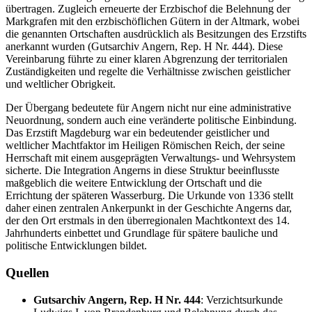
übertragen. Zugleich erneuerte der Erzbischof die Belehnung der
Markgrafen mit den erzbischöflichen Gütern in der Altmark, wobei
die genannten Ortschaften ausdrücklich als Besitzungen des Erzstifts
anerkannt wurden (Gutsarchiv Angern, Rep. H Nr. 444). Diese
Vereinbarung führte zu einer klaren Abgrenzung der territorialen
Zuständigkeiten und regelte die Verhältnisse zwischen geistlicher
und weltlicher Obrigkeit.
Der Übergang bedeutete für Angern nicht nur eine administrative
Neuordnung, sondern auch eine veränderte politische Einbindung.
Das Erzstift Magdeburg war ein bedeutender geistlicher und
weltlicher Machtfaktor im Heiligen Römischen Reich, der seine
Herrschaft mit einem ausgeprägten Verwaltungs- und Wehrsystem
sicherte. Die Integration Angerns in diese Struktur beeinflusste
maßgeblich die weitere Entwicklung der Ortschaft und die
Errichtung der späteren Wasserburg. Die Urkunde von 1336 stellt
daher einen zentralen Ankerpunkt in der Geschichte Angerns dar,
der den Ort erstmals in den überregionalen Machtkontext des 14.
Jahrhunderts einbettet und Grundlage für spätere bauliche und
politische Entwicklungen bildet.
Quellen
Gutsarchiv Angern, Rep. H Nr. 444
: Verzichtsurkunde