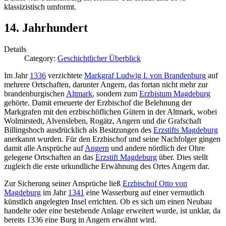
klassizistisch umformt.
14. Jahrhundert
Details
Category:
Geschichtlicher Überblick
Im Jahr
1336
verzichtete
Markgraf Ludwig I. von Brandenburg
auf
mehrere Ortschaften, darunter Angern, das fortan nicht mehr zur
brandenburgischen
Altmark
, sondern zum
Erzbistum Magdeburg
gehörte. Damit erneuerte der Erzbischof die Belehnung der
Markgrafen mit den erzbischöflichen Gütern in der Altmark, wobei
Wolmirstedt, Alvensleben, Rogätz, Angern und die Grafschaft
Billingshoch ausdrücklich als Besitzungen des
Erzstifts Magdeburg
anerkannt wurden. Für den Erzbischof und seine Nachfolger gingen
damit alle Ansprüche auf
Angern
und andere nördlich der Ohre
gelegene Ortschaften an das
Erzstift Magdeburg
über. Dies stellt
zugleich die erste urkundliche Erwähnung des Ortes Angern dar.
Zur Sicherung seiner Ansprüche ließ
Erzbischof Otto von
Magdeburg
im Jahr
1341
eine Wasserburg auf einer vermutlich
künstlich angelegten Insel errichten. Ob es sich um einen Neubau
handelte oder eine bestehende Anlage erweitert wurde, ist unklar, da
bereits 1336 eine Burg in Angern erwähnt wird.