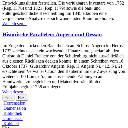
Entwicklungslinien feststellen. Die verfügbaren Inventare von 1752
(Rep. H 76) und 1821 (Rep. H 79) sowie die bau- und
kulturgeschichtliche Beschreibung um 1845 erlauben eine
vergleichende Analyse der sich wandelnden Raumfunktionen.
Weiterlesen...
Historische Parallelen: Angern und Dessau
Im Zuge der stockenden Bauarbeiten am Schloss Angern im Herbst
1737 zeichnete sich ein wachsender Finanzierungsbedarf ab, den
Christoph Daniel Freiherr von der Schulenburg nicht ausschließlich
aus eigenen Rücklagen decken konnte. In einem Schreiben vom 16.
Oktober 1737 (Gutsarchiv Angern, Rep. H Angern Nr. 412, Nr. 2)
ersuchte sein Verwalter Croon den Bauherrn um die Zuweisung von
weiteren 100 Louis d’or, um ausstehende Zahlungen an
Handwerker zu begleichen und Materialvorräte für den
Frühjahrsbeginn 1738 anzulegen.
Weiterlesen...
Prev
Next
Herrensalon
Damensalon
Bibliothek
Gartensaal
Kabinett