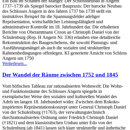
Ein Bau im Schatten der Mängel: Der Schlossneubau in Angern
1737–1739 als Spiegel barocker Baupraxis: Der barocke Neubau
des Schlosses Angern in den Jahren 1737 bis 1739 stellt ein
instruktives Beispiel für die Spannungsfelder adeliger
Repräsentation, wirtschaftlicher Leistungsfähigkeit und
administrativer Kontrolle im 18. Jahrhundert dar. Die erhaltenen
Berichte von Oberamtmann Croon an Christoph Daniel von der
Schulenburg (Rep. H Angern Nr. 336) erlauben eine detailreiche
Rekonstruktion des Baugeschehens, die sowohl Planungs- und
Ausführungsmängel als auch die sozialen und strukturellen
Rahmenbedingungen offenlegen. KI generierte Ansicht von Schloss
Angern um 1750
Weiterlesen...
Der Wandel der Räume zwischen 1752 und 1845
Vom höfischen Tableau zur rationalisierten Wohnwelt: Die Wohn-
und Funktionsräume des Schlosses Angern spiegeln in
exemplarischer Weise den sozialen und kulturellen Wandel des
Adels im langen 18. Jahrhundert wider. Zwischen dem Rokoko-
inspirierten Repräsentationskonzept unter General Christoph Daniel
von der Schulenburg (†1763), der verwaltungstechnisch
durchrationalisierten Ordnung unter Friedrich Christoph Daniel
(†1821) und dem klassizistischen Umbau unter Edo von der
Schulenburg (ab 1841) lassen sich klare strukturelle und ästhetische