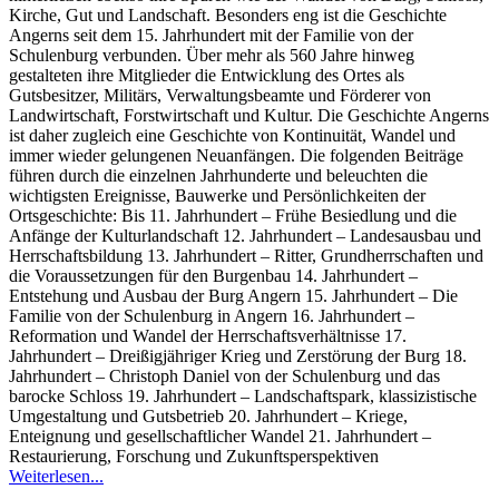
Kirche, Gut und Landschaft. Besonders eng ist die Geschichte
Angerns seit dem 15. Jahrhundert mit der Familie von der
Schulenburg verbunden. Über mehr als 560 Jahre hinweg
gestalteten ihre Mitglieder die Entwicklung des Ortes als
Gutsbesitzer, Militärs, Verwaltungsbeamte und Förderer von
Landwirtschaft, Forstwirtschaft und Kultur. Die Geschichte Angerns
ist daher zugleich eine Geschichte von Kontinuität, Wandel und
immer wieder gelungenen Neuanfängen. Die folgenden Beiträge
führen durch die einzelnen Jahrhunderte und beleuchten die
wichtigsten Ereignisse, Bauwerke und Persönlichkeiten der
Ortsgeschichte: Bis 11. Jahrhundert – Frühe Besiedlung und die
Anfänge der Kulturlandschaft 12. Jahrhundert – Landesausbau und
Herrschaftsbildung 13. Jahrhundert – Ritter, Grundherrschaften und
die Voraussetzungen für den Burgenbau 14. Jahrhundert –
Entstehung und Ausbau der Burg Angern 15. Jahrhundert – Die
Familie von der Schulenburg in Angern 16. Jahrhundert –
Reformation und Wandel der Herrschaftsverhältnisse 17.
Jahrhundert – Dreißigjähriger Krieg und Zerstörung der Burg 18.
Jahrhundert – Christoph Daniel von der Schulenburg und das
barocke Schloss 19. Jahrhundert – Landschaftspark, klassizistische
Umgestaltung und Gutsbetrieb 20. Jahrhundert – Kriege,
Enteignung und gesellschaftlicher Wandel 21. Jahrhundert –
Restaurierung, Forschung und Zukunftsperspektiven
Weiterlesen...