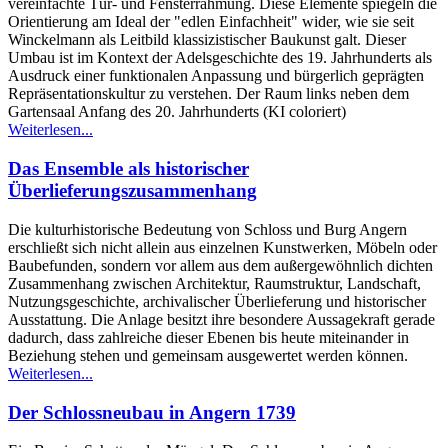
vereinfachte Tür- und Fensterrahmung. Diese Elemente spiegeln die
Orientierung am Ideal der "edlen Einfachheit" wider, wie sie seit
Winckelmann als Leitbild klassizistischer Baukunst galt. Dieser
Umbau ist im Kontext der Adelsgeschichte des 19. Jahrhunderts als
Ausdruck einer funktionalen Anpassung und bürgerlich geprägten
Repräsentationskultur zu verstehen. Der Raum links neben dem
Gartensaal Anfang des 20. Jahrhunderts (KI coloriert)
Weiterlesen...
Das Ensemble als historischer
Überlieferungszusammenhang
Die kulturhistorische Bedeutung von Schloss und Burg Angern
erschließt sich nicht allein aus einzelnen Kunstwerken, Möbeln oder
Baubefunden, sondern vor allem aus dem außergewöhnlich dichten
Zusammenhang zwischen Architektur, Raumstruktur, Landschaft,
Nutzungsgeschichte, archivalischer Überlieferung und historischer
Ausstattung. Die Anlage besitzt ihre besondere Aussagekraft gerade
dadurch, dass zahlreiche dieser Ebenen bis heute miteinander in
Beziehung stehen und gemeinsam ausgewertet werden können.
Weiterlesen...
Der Schlossneubau in Angern 1739