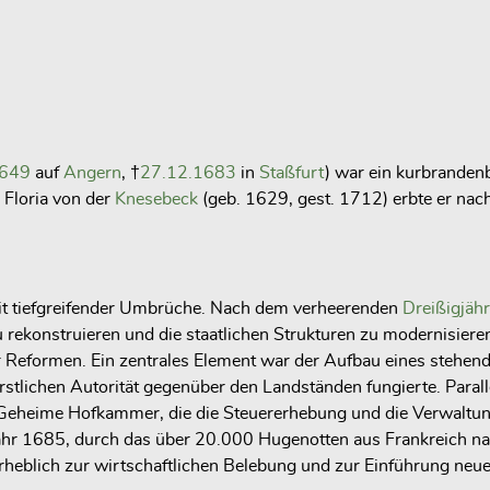
1649
auf
Angern
, †
27.12.1683
in
Staßfurt
) war ein kurbranden
e Floria von der
Knesebeck
(geb. 1629, gest. 1712) erbte er na
eit tiefgreifender Umbrüche. Nach dem verheerenden
Dreißigjähr
u rekonstruieren und die staatlichen Strukturen zu modernisier
Reformen. Ein zentrales Element war der Aufbau eines stehende
rstlichen Autorität gegenüber den Landständen fungierte. Para
Geheime Hofkammer, die die Steuererhebung und die Verwaltung
ahr 1685, durch das über 20.000 Hugenotten aus Frankreich n
rheblich zur wirtschaftlichen Belebung und zur Einführung neue