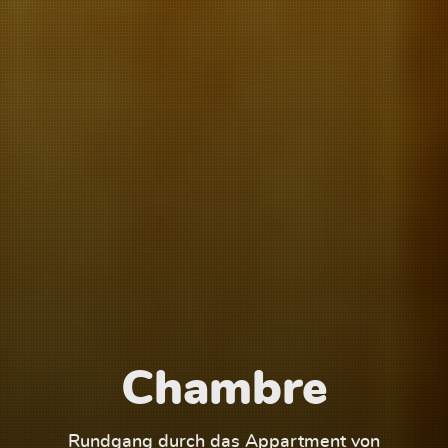
Chambre
1
Rundgang durch das Appartment von
Run