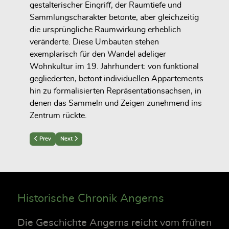
gestalterischer Eingriff, der Raumtiefe und
Sammlungscharakter betonte, aber gleichzeitig
die ursprüngliche Raumwirkung erheblich
veränderte. Diese Umbauten stehen
exemplarisch für den Wandel adeliger
Wohnkultur im 19. Jahrhundert: von funktional
gegliederten, betont individuellen Appartements
hin zu formalisierten Repräsentationsachsen, in
denen das Sammeln und Zeigen zunehmend ins
Zentrum rückte.
Previous article: Der sogenannte Damensalon
Next article: Vom barocken Chambre zum Herrensalon des 19. Ja
Prev
Next
Historische Chronik Angerns
Die Geschichte Angerns reicht vom frühen