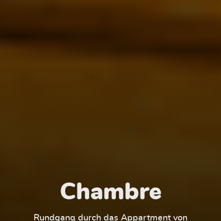
Chambre
1
Rundgang durch das Appartment von
Run