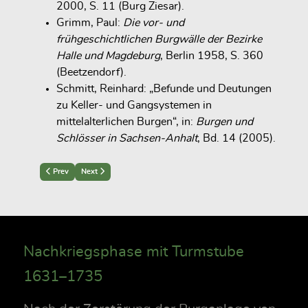
2000, S. 11 (Burg Ziesar).
Grimm, Paul:
Die vor- und
frühgeschichtlichen Burgwälle der Bezirke
Halle und Magdeburg
, Berlin 1958, S. 360
(Beetzendorf).
Schmitt, Reinhard: „Befunde und Deutungen
zu Keller- und Gangsystemen in
mittelalterlichen Burgen“, in:
Burgen und
Schlösser in Sachsen-Anhalt
, Bd. 14 (2005).
Previous article: Hauptburg: Ringmauer und Wehrarchitektur
Next article: Hauptburg: Palaszugang und Erschließungssystem
Prev
Next
Nachkriegsphase mit Turmstube
1631–1735