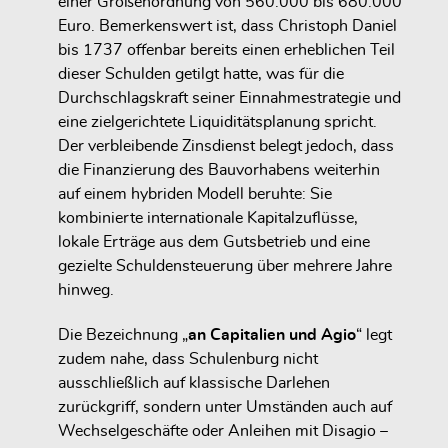
einer Größenordnung von
560.000 bis 680.000
Euro
. Bemerkenswert ist, dass Christoph Daniel
bis 1737 offenbar bereits einen erheblichen Teil
dieser Schulden getilgt hatte, was für die
Durchschlagskraft seiner Einnahmestrategie und
eine zielgerichtete Liquiditätsplanung spricht.
Der verbleibende Zinsdienst belegt jedoch, dass
die Finanzierung des Bauvorhabens weiterhin
auf einem
hybriden Modell
beruhte: Sie
kombinierte
internationale Kapitalzuflüsse
,
lokale Erträge aus dem Gutsbetrieb
und eine
gezielte Schuldensteuerung über mehrere Jahre
hinweg
.
Die Bezeichnung „
an Capitalien und Agio
“ legt
zudem nahe, dass Schulenburg nicht
ausschließlich auf klassische Darlehen
zurückgriff, sondern unter Umständen auch auf
Wechselgeschäfte oder Anleihen mit Disagio –