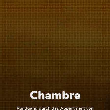
Chambre
1
Rundgang durch das Appartment von
Run