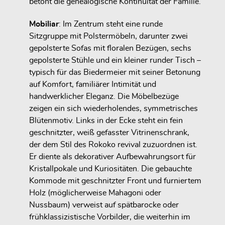
betont die genealogische Kontinuität der Familie.
Mobiliar
: Im Zentrum steht eine
runde
Sitzgruppe mit Polstermöbeln
, darunter zwei
gepolsterte Sofas mit floralen Bezügen, sechs
gepolsterte Stühle und ein kleiner runder Tisch –
typisch für das
Biedermeier
mit seiner Betonung
auf Komfort, familiärer Intimität und
handwerklicher Eleganz. Die Möbelbezüge
zeigen ein sich wiederholendes, symmetrisches
Blütenmotiv. Links in der Ecke steht ein fein
geschnitzter, weiß gefasster
Vitrinenschrank
,
der dem Stil des
Rokoko revival
zuzuordnen ist.
Er diente als dekorativer Aufbewahrungsort für
Kristallpokale und Kuriositäten. Die gebauchte
Kommode mit geschnitzter Front und furniertem
Holz (möglicherweise Mahagoni oder
Nussbaum) verweist auf spätbarocke oder
frühklassizistische Vorbilder, die weiterhin im