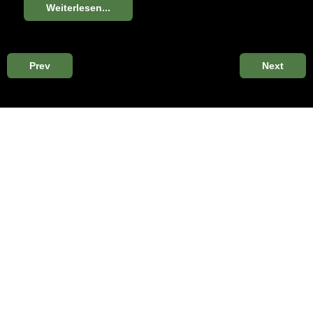
Weiterlesen...
Prev
Next
Herrensalon
Damensalon
Bibliothek
Gartensaal
Kabinett