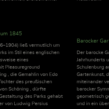
k um 1845
Barocker Ga
16–1904) ließ vermutlich um
ks im Stil eines englischen
Der barocke G
sweise eines
Jahrhunderts u
mit Pleasureground
Schulenburg an
ing , die Gemahlin von Edo
Gartenkunst, d
Tochter des preußischen
miteinander ve
on Schöning , dürfte
barocker Symm
 Gestaltung des Parks gehabt
geometrisch ge
der von Ludwig Persius
und in ein üb