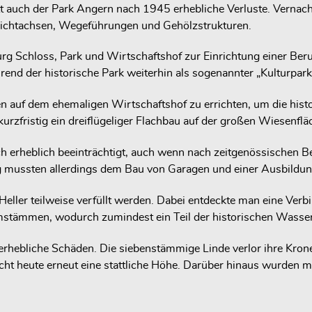
itt auch der Park Angern nach 1945 erhebliche Verluste. Vernac
Sichtachsen, Wegeführungen und Gehölzstrukturen.
 Schloss, Park und Wirtschaftshof zur Einrichtung einer Beruf
d der historische Park weiterhin als sogenannter „Kulturpark“ ö
en auf dem ehemaligen Wirtschaftshof zu errichten, um die hist
urzfristig ein dreiflügeliger Flachbau auf der großen Wiesenfl
 erheblich beeinträchtigt, auch wenn nach zeitgenössischen Be
mussten allerdings dem Bau von Garagen und einer Ausbildun
eller teilweise verfüllt werden. Dabei entdeckte man eine Ver
stämmen, wodurch zumindest ein Teil der historischen Wassera
erhebliche Schäden. Die siebenstämmige Linde verlor ihre Kr
cht heute erneut eine stattliche Höhe. Darüber hinaus wurden m