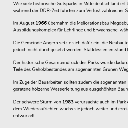
Wie viele historische Gutsparks in Mitteldeutschland erl
während der DDR-Zeit führten zum Verlust zahlreicher 
Im August
1966
übernahm die Meliorationsbau Magdeburg
Ausbildungskomplex für Lehrlinge und Erwachsene, währen
Die Gemeinde Angern setzte sich dafür ein, die Neubaut
jedoch nicht durchgesetzt werden. Stattdessen entstand k
Der historische Gesamteindruck des Parks wurde dadurch
Teile des Gehölzbestandes am sogenannten Grünen Weg 
Im Zuge der Bauarbeiten sollten zudem die sogenannten H
geratene hölzerne Wasserleitung aus ausgehöhlten Baum
Der schwere Sturm von
1983
verursachte auch im Park 
dem Wiederaufrichten wuchs sie jedoch weiter und errei
entwurzelt.