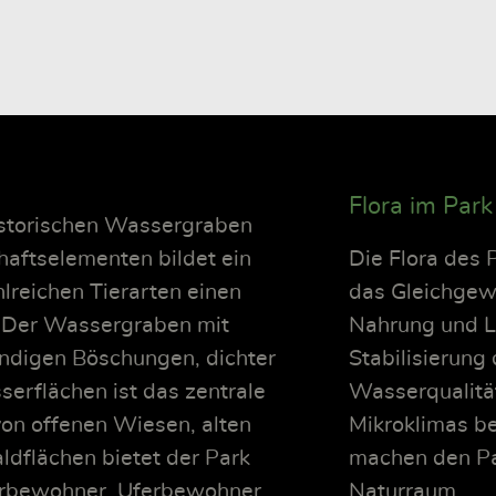
Flora im Par
istorischen Wassergraben
aftselementen bildet ein
Die Flora des 
hlreichen Tierarten einen
das Gleichgewi
. Der Wassergraben mit
Nahrung und Le
andigen Böschungen, dichter
Stabilisierung
erflächen ist das zentrale
Wasserqualitä
on offenen Wiesen, alten
Mikroklimas be
flächen bietet der Park
machen den Pa
erbewohner, Uferbewohner
Naturraum.