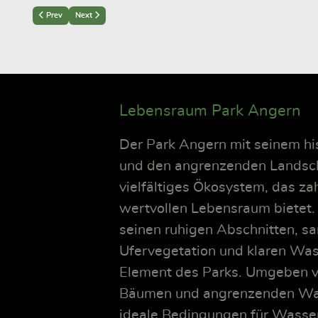
Previous article: Das Fächerbeet von 1845
Next article: Lebensraum Park Angern
Prev
Next
Lebensraum Park Angern
Der Park Angern mit seinem h
und den angrenzenden Landsch
vielfältiges Ökosystem, das za
wertvollen Lebensraum bietet
seinen ruhigen Abschnitten, s
Ufervegetation und klaren Wass
Element des Parks. Umgeben v
Bäumen und angrenzenden Wald
ideale Bedingungen für Wass