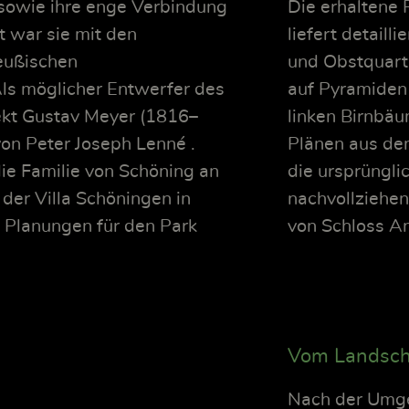
sowie ihre enge Verbindung
Die erhaltene
t war sie mit den
liefert detaill
eußischen
und Obstquarti
Als möglicher Entwerfer des
auf Pyramiden 
ekt Gustav Meyer (1816–
linken Birnbä
von Peter Joseph Lenné .
Plänen aus de
die Familie von Schöning an
die ursprüngli
der Villa Schöningen in
nachvollziehen
 Planungen für den Park
von Schloss A
Vom Landscha
Nach der Umge