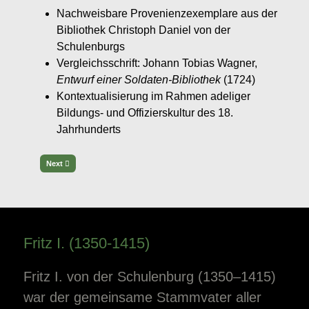
Nachweisbare Provenienzexemplare aus der
Bibliothek Christoph Daniel von der
Schulenburgs
Vergleichsschrift: Johann Tobias Wagner,
Entwurf einer Soldaten-Bibliothek
(1724)
Kontextualisierung im Rahmen adeliger
Bildungs- und Offizierskultur des 18.
Jahrhunderts
Next article: Diplomatie als Bildungsziel
Next
Fritz I. (1350-1415)
Fritz I. von der Schulenburg (1350–1415)
war der gemeinsame Stammvater aller