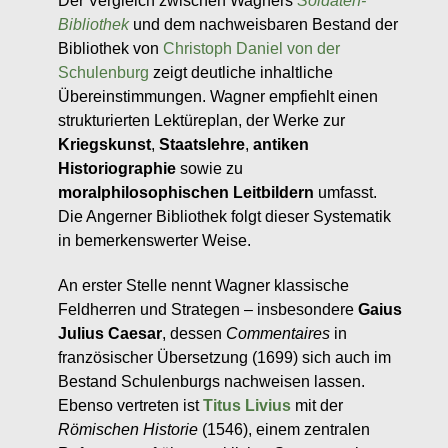
Der Vergleich zwischen Wagners
Soldaten-
Bibliothek
und dem nachweisbaren Bestand der
Bibliothek von
Christoph Daniel von der
Schulenburg
zeigt deutliche inhaltliche
Übereinstimmungen. Wagner empfiehlt einen
strukturierten Lektüreplan, der Werke zur
Kriegskunst
,
Staatslehre
,
antiken
Historiographie
sowie zu
moralphilosophischen Leitbildern
umfasst.
Die Angerner Bibliothek folgt dieser Systematik
in bemerkenswerter Weise.
An erster Stelle nennt Wagner klassische
Feldherren und Strategen – insbesondere
Gaius
Julius Caesar
, dessen
Commentaires
in
französischer Übersetzung (1699) sich auch im
Bestand Schulenburgs nachweisen lassen.
Ebenso vertreten ist
Titus Livius
mit der
Römischen Historie
(1546), einem zentralen