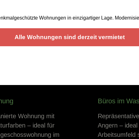
nkmalgeschützte Wohnungen in einzigartiger Lage. Modernisiert
Alle Wohnungen sind derzeit vermietet
nung
Büros im Was
nierte Wohnung mit
Repräsentative
urfarben – ideal für
Angern – ideal 
rdgeschosswohnung im
Arbeitsumfeld 